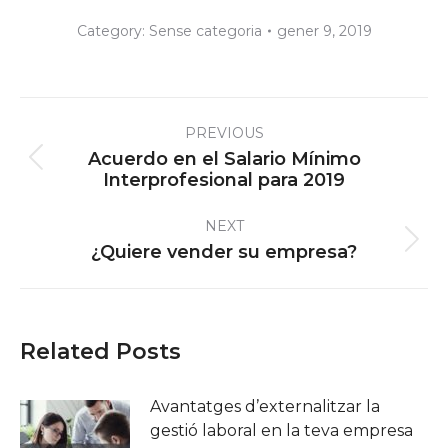
Category:
Sense categoria
gener 9, 2019
Post
PREVIOUS
navigation
Acuerdo en el Salario Mínimo
Previous
Interprofesional para 2019
post:
NEXT
Next
¿Quiere vender su empresa?
post:
Related Posts
Avantatges d’externalitzar la
gestió laboral en la teva empresa