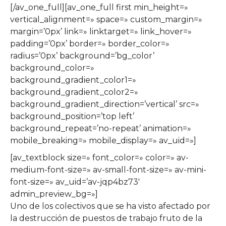
[/av_one_full][av_one_full first min_height=»
vertical_alignment=» space=» custom_margin=»
margin=’0px’ link=» linktarget=» link_hover=»
padding=’0px’ border=» border_color=»
radius=’0px’ background=’bg_color’
background_color=»
background_gradient_color1=»
background_gradient_color2=»
background_gradient_direction=’vertical’ src=»
background_position=’top left’
background_repeat=’no-repeat’ animation=»
mobile_breaking=» mobile_display=» av_uid=»]
[av_textblock size=» font_color=» color=» av-
medium-font-size=» av-small-font-size=» av-mini-
font-size=» av_uid=’av-jqp4bz73′
admin_preview_bg=»]
Uno de los colectivos que se ha visto afectado por
la destrucción de puestos de trabajo fruto de la