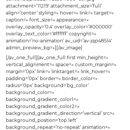
attachment=’11219′ attachment_size=’full’
align=’center’ styling=» hover=» link=» target=»
caption=» font_size=» appearance=»
overlay_opacity=’0.4′ overlay_color=’#000000′
overlay_text_color=’#ffffff’ copyright=»
animation=’no-animation’ av_uid=’av-jqp485l4′
admin_preview_bg=»][/av_image]
[/av_one_full][av_one_full first min_height=»
vertical_alignment=» space=» custom_margin=»
margin=’0px’ link=» linktarget=» link_hover=»
padding=’0px’ border=» border_color=»
radius=’0px’ background=’bg_color’
background_color=»
background_gradient_color1=»
background_gradient_color2=»
background_gradient_direction=’vertical’ src=»
background_position=’top left’
background_repeat=’no-repeat’ animation=»