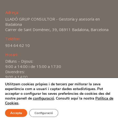
Adreça:
LLADÓ GRUP CONSULTOR - Gestoría y asesoría en
Badalona
Carrer de Sant Domènec, 39, 08911 Badalona, Barcelona
Telèfon:
934 64 62 10
Horari:
Dilluns – Dijous:
9:00 a 14:00 i de 15:00 a 17:30
Divendres:
9:00 a 14:00
Utilitzem cookies pròpies i de tercers per millorar la seva
Find us on:
experiència com a usuari i captar dades estadístiques. Pot
X
YouTube
Linkedin
acceptar o configurar les seves preferències de cookies des del
page
page
page
nostre panell de
configuració
. Consulti aquí la nostra
Política de
2026 -
Avís Legal
-
Política de privacitat
-
Política de
Cookies
.
opens
opens
opens
Cookies
in
in
in
Accepta
Configuració
new
new
new