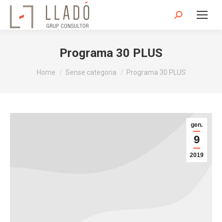
Search:
Programa 30 PLUS
You are here:
Home
Sense categoria
Programa 30 PLUS
gen.
9
2019