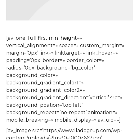
[av_one_full first min_height=»
vertical_alignment=» space=» custom_margin=»
margin=’0px’ link=» linktarget=» link_hover=»
padding=’0px’ border=» border_color=»
radius=’0px’ background=’bg_color’
background_color=»
background_gradient_color1=»
background_gradient_color2=»
background_gradient_direction=’vertical’ src=»
background_position=’top left’
background_repeat=’no-repeat’ animation=»
mobile_breaking=» mobile_display=» av_uid=»]
[av_image src=’https://www.lladogrup.com/wp-
content/uploads/Plus30-1000×667.jpg’