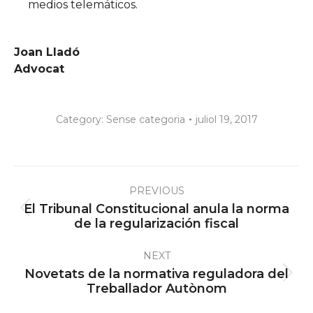
medios telemáticos.
Joan Lladó
Advocat
Category:
Sense categoria
juliol 19, 2017
Post
PREVIOUS
navigation
El Tribunal Constitucional anula la norma
Previous
de la regularización fiscal
post:
NEXT
Novetats de la normativa reguladora del
Next
Treballador Autònom
post: