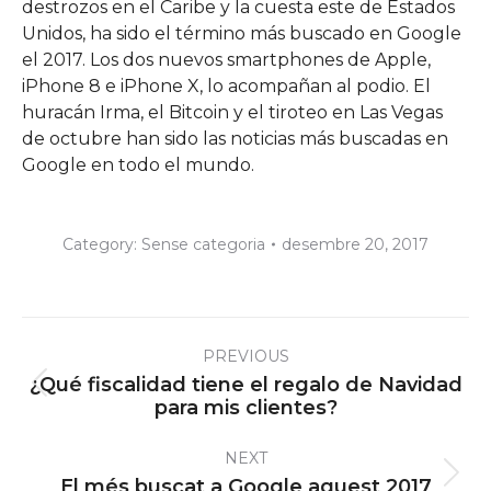
destrozos en el Caribe y la cuesta este de Estados
Unidos, ha sido el término más buscado en Google
el 2017. Los dos nuevos smartphones de Apple,
iPhone 8 e iPhone X, lo acompañan al podio. El
huracán Irma, el Bitcoin y el tiroteo en Las Vegas
de octubre han sido las noticias más buscadas en
Google en todo el mundo.
Category:
Sense categoria
desembre 20, 2017
Post
PREVIOUS
navigation
¿Qué fiscalidad tiene el regalo de Navidad
Previous
para mis clientes?
post:
NEXT
Next
El més buscat a Google aquest 2017