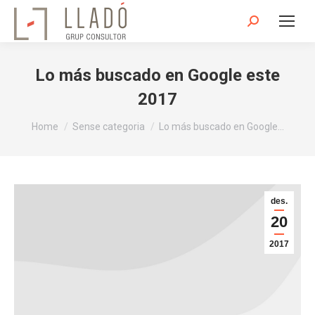
Search:
Lo más buscado en Google este
2017
You are here:
Home
Sense categoria
Lo más buscado en Google…
des.
20
2017