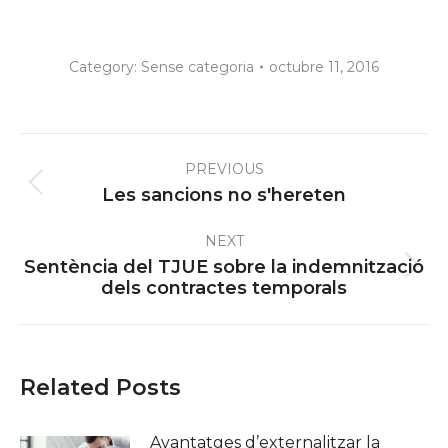
Category:
Sense categoria
octubre 11, 2016
Post
PREVIOUS
navigation
Previous
Les sancions no s'hereten
post:
NEXT
Sentència del TJUE sobre la indemnització
Next
dels contractes temporals
post:
Related Posts
Avantatges d’externalitzar la