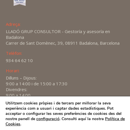
Adreça:
LLADÓ GRUP CONSULTOR - Gestoría y asesoría en
Badalona
Carrer de Sant Domènec, 39, 08911 Badalona, Barcelona
Telèfon:
934 64 62 10
Horari:
Dilluns – Dijous:
9:00 a 14:00 i de 15:00 a 17:30
Divendres:
9:00 a 14:00
Utilitzem cookies pròpies i de tercers per millorar la seva
Find us on:
experiència com a usuari i captar dades estadístiques. Pot
X
YouTube
Linkedin
acceptar o configurar les seves preferències de cookies des del
page
page
page
nostre panell de
configuració
. Consulti aquí la nostra
Política de
2026 -
Avís Legal
-
Política de privacitat
-
Política de
Cookies
.
opens
opens
opens
Cookies