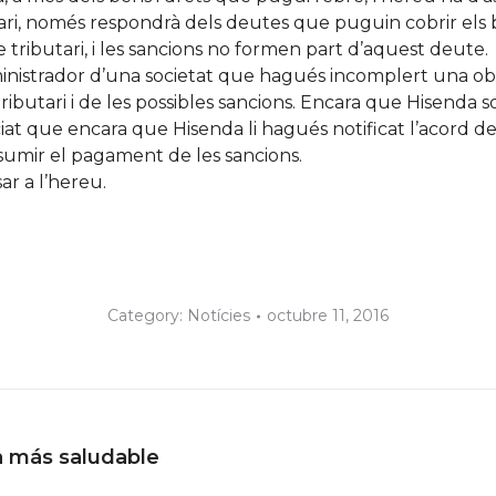
ntari, només respondrà dels deutes que puguin cobrir els
 tributari, i les sancions no formen part d’aquest deute.
nistrador d’una societat que hagués incomplert una obli
ibutari i de les possibles sancions. Encara que Hisenda so
ciat que encara que Hisenda li hagués notificat l’acord de
sumir el pagament de les sancions.
ar a l’hereu.
Category:
Notícies
octubre 11, 2016
Next
a más saludable
post: