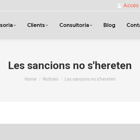
Accés 
soria
Clients
Consultoria
Blog
Cont
Les sancions no s'hereten
You are here:
Home
Notícies
Les sancions no s'hereten