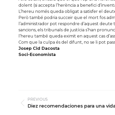
dolent (si accepta l’herència a benefici d’inve
L’hereu només queda obligat a satisfer el deute
Però també podria succeir que el mort fos admi
l’administrador pot respondre d’aquest deute tr
sancions, els tribunals de justícia s’han pronun
l’hereu també queda eximit en aquest cas d’as
Com que la culpa és del difunt, no se li pot pass
Josep Cid Dacosta
Soci-Economista
Post
PREVIOUS
navigation
Previous
Diez recomendaciones para una vid
post: