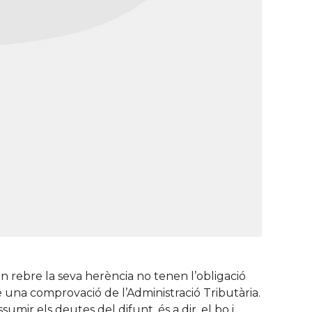
 rebre la seva herència no tenen l’obligació
é una comprovació de l’Administració Tributària.
umir els deutes del difunt, és a dir, el bo i