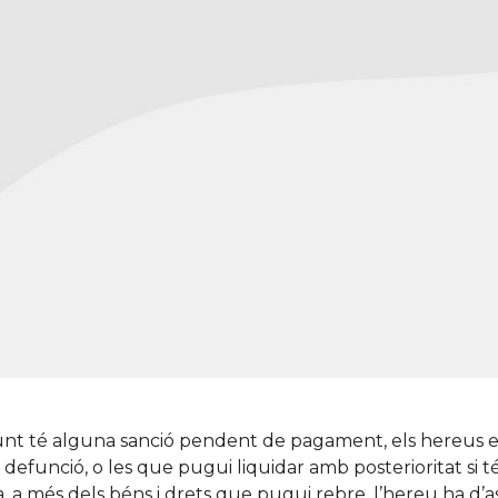
funt té alguna sanció pendent de pagament, els hereus en
defunció, o les que pugui liquidar amb posterioritat si t
 a més dels béns i drets que pugui rebre, l’hereu ha d’ass