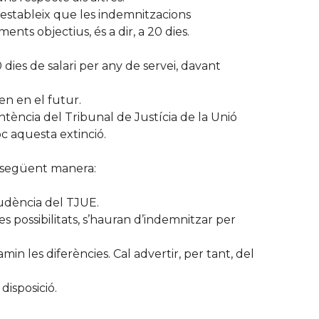
 estableix que les indemnitzacions
nts objectius, és a dir, a 20 dies.
dies de salari per any de servei, davant
en en el futur.
entència del Tribunal de Justícia de la Unió
c aquesta extinció.
la següent manera:
prudència del TJUE.
s possibilitats, s’hauran d’indemnitzar per
amin les diferències. Cal advertir, per tant, del
disposició.