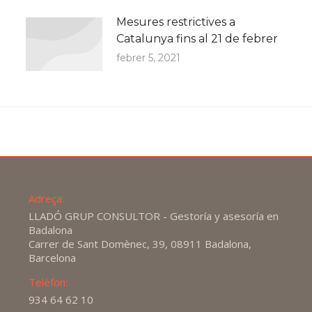
Mesures restrictives a
Catalunya fins al 21 de febrer
febrer 5, 2021
Adreça:
LLADÓ GRUP CONSULTOR - Gestoría y asesoría en
Badalona
Carrer de Sant Domènec, 39, 08911 Badalona,
Barcelona
Telèfon:
934 64 62 10