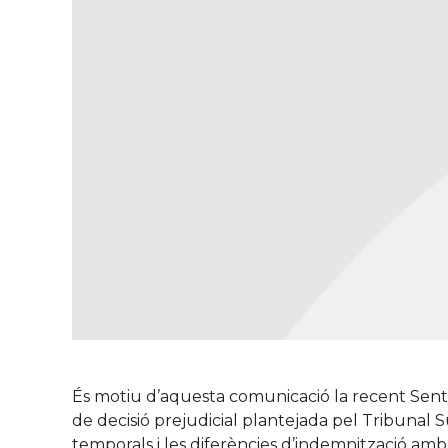
És motiu d’aquesta comunicació la recent Sentè
de decisió prejudicial plantejada pel Tribunal S
temporals i les diferències d’indemnització amb e