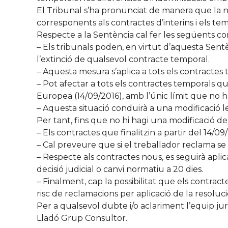
El Tribunal s’ha pronunciat de manera que la n
corresponents als contractes d’interins i els te
Respecte a la Sentència cal fer les següents con
– Els tribunals poden, en virtut d’aquesta Sent
l’extinció de qualsevol contracte temporal.
– Aquesta mesura s’aplica a tots els contractes 
– Pot afectar a tots els contractes temporals qu
Europea (14/09/2016), amb l’únic límit que no h
– Aquesta situació conduirà a una modificació le
Per tant, fins que no hi hagi una modificació d
– Els contractes que finalitzin a partir del 14/0
– Cal preveure que si el treballador reclama se 
– Respecte als contractes nous, es seguirà apli
decisió judicial o canvi normatiu a 20 dies.
– Finalment, cap la possibilitat que els contracte
risc de reclamacions per aplicació de la resoluci
Per a qualsevol dubte i/o aclariment l’equip ju
Lladó Grup Consultor.