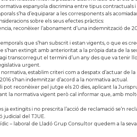
ormativa espanyola discrimina entre tipus contractuals i
mporals s’ha d’equiparar a les corresponents als acomiadame
sideracions sobre els seus efectes pràctics:
ència, reconèixer l’abonament d’una indemnització de 20 
temporals que s’han subscrit i estan vigents, o que es cre
e s’han extingit amb anterioritat a la pròpia data de la s
agi transcorregut el termini d’un any des que va tenir llo
gislativa urgent.
e normativa, establim criteri com a despatx d’actuar de 
9/2016 s’han indemnitzar d’acord a la normativa actual.
li pot reconèixer pel jutge els 20 dies, aplicant la Juris
cant la normativa vigent però cal informar que, amb molte
s ja extingits i no prescrita l’acció de reclamació se’n recl
ó judicial del TJUE.
rídic – laboral de Lladó Grup Consultor quedem a la seva 