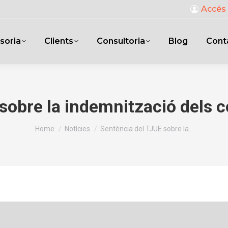
Accés 
soria
Clients
Consultoria
Blog
Cont
sobre la indemnització dels 
You are here:
Home
Notícies
Sentència del TJUE sobre la…