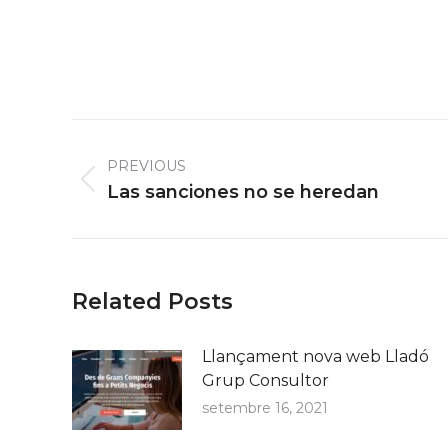
Post
navigation
PREVIOUS
Previous
Las sanciones no se heredan
post:
Related Posts
Llançament nova web Lladó
Grup Consultor
setembre 16, 2021