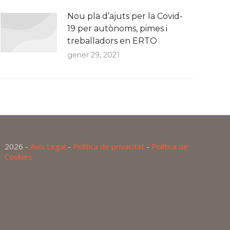
Nou pla d’ajuts per la Covid-
19 per autònoms, pimes i
treballadors en ERTO
gener 29, 2021
2026 -
Avís Legal
-
Política de privacitat
-
Política de
Cookies