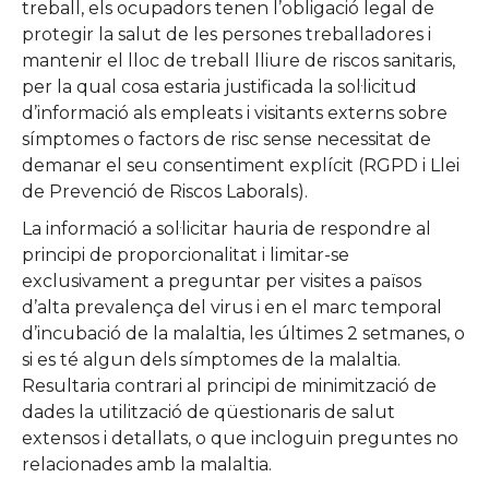
treball, els ocupadors tenen l’obligació legal de
protegir la salut de les persones treballadores i
mantenir el lloc de treball lliure de riscos sanitaris,
per la qual cosa estaria justificada la sol·licitud
d’informació als empleats i visitants externs sobre
símptomes o factors de risc sense necessitat de
demanar el seu consentiment explícit (RGPD i Llei
de Prevenció de Riscos Laborals).
La informació a sol·licitar hauria de respondre al
principi de proporcionalitat i limitar-se
exclusivament a preguntar per visites a països
d’alta prevalença del virus i en el marc temporal
d’incubació de la malaltia, les últimes 2 setmanes, o
si es té algun dels símptomes de la malaltia.
Resultaria contrari al principi de minimització de
dades la utilització de qüestionaris de salut
extensos i detallats, o que incloguin preguntes no
relacionades amb la malaltia.