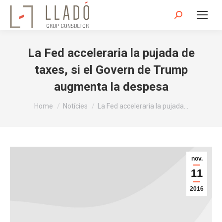
Search:
La Fed acceleraria la pujada de
taxes, si el Govern de Trump
augmenta la despesa
You are here:
Home
Notícies
La Fed acceleraria la pujada…
nov.
11
2016