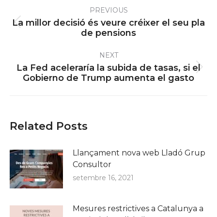
Post
PREVIOUS
navigation
La millor decisió és veure créixer el seu pla
Previous
de pensions
post:
NEXT
La Fed aceleraría la subida de tasas, si el
Next
Gobierno de Trump aumenta el gasto
post:
Related Posts
Llançament nova web Lladó Grup
Consultor
setembre 16, 2021
Mesures restrictives a Catalunya a