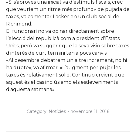
«Si s’aprovés una iniciativa d’estímuls fiscals, crec
que veuríem un ritme més profund» de pujada de
taxes, va comentar
Lacker
en un club social de
Richmond.
El funcionari no va opinar directament sobre
l’elecció del republicà com a president d’
Estats
Units
, però va suggerir que la seva visió sobre taxes
d’interès de curt termini tenia pocs canvis.
«Al desembre debatrem un altre increment, no hi
ha dubte», va afirmar. «L’augment per pujar les
taxes és relativament sòlid. Continuo creient que
aquest és el cas inclús amb els esdeveniments
d’aquesta setmana».
Category:
Notícies
novembre 11, 2016