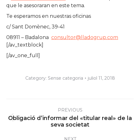
que le asesoraran en este tema.
Te esperamos en nuestras oficinas
c/ Sant Domènec, 39-41
08911 – Badalona
consultor@lladogrup.com
[/av_textblock]
[/av_one_full]
Category:
Sense categoria
juliol 11, 2018
Post
PREVIOUS
navigation
Obligació d’informar del «titular real» de la
Previous
seva societat
post:
NEXT