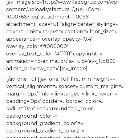
[av_image src=’http://www.lladogrup.com/wp-
content/uploads/efactura-Que-I-Com-
1000×667.jpg’ attachment=’10096′
attachment_size=’full’ align=’center’ styling=»
hover=» link=» target=» caption=» font_size=»
appearance=» overlay_opacity=’0.4′
overlay_color=’#000000′
overlay_text_color=’#ffffff’ copyright=»
animation=’no-animation’ av_uid=’av-jjftq805′
admin_preview_bg=»][/av_image]
[/av_one_full][av_one_full first min_height=»
vertical_alignment=» space=» custom_margin=»
margin=’0px’ link=» linktarget=» link_hover=»
padding=’0px’ border=» border_color=»
radius=’0px’ background=’bg_color’
background_color=»
background_gradient_color1=»
background_gradient_color2=»