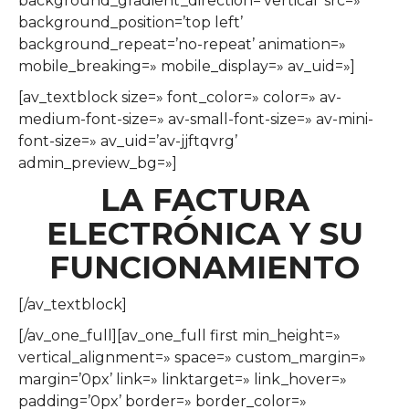
background_gradient_direction=’vertical’ src=»
background_position=’top left’
background_repeat=’no-repeat’ animation=»
mobile_breaking=» mobile_display=» av_uid=»]
[av_textblock size=» font_color=» color=» av-
medium-font-size=» av-small-font-size=» av-mini-
font-size=» av_uid=’av-jjftqvrg’
admin_preview_bg=»]
LA FACTURA
ELECTRÓNICA Y SU
FUNCIONAMIENTO
[/av_textblock]
[/av_one_full][av_one_full first min_height=»
vertical_alignment=» space=» custom_margin=»
margin=’0px’ link=» linktarget=» link_hover=»
padding=’0px’ border=» border_color=»