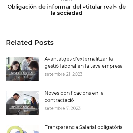
Obligación de informar del «titular real» de
Next
la sociedad
post:
Related Posts
Avantatges d’externalitzar la
gestió laboral en la teva empresa
setembre 21, 2023
Noves bonificacions en la
contractació
setembre 7, 2023
Transparència Salarial obligatòria