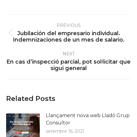
Post
PREVIOUS
navigation
Jubilación del empresario individual.
Previous
Indemnizaciones de un mes de salario.
post:
NEXT
En cas d’inspecció parcial, pot sol·licitar que
Next
sigui general
post:
Related Posts
Llançament nova web Lladó Grup
Consultor
setembre 16, 2021