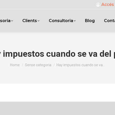
Accés 
soria
Clients
Consultoria
Blog
Cont
 impuestos cuando se va del 
You are here:
Home
Sense categoria
Hay impuestos cuando se va…