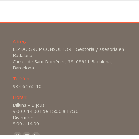
Adreça:
LLADÓ GRUP CONSULTOR - Gestoría y asesoría en
Badalona
Carrer de Sant Domènec, 39, 08911 Badalona,
Barcelona
Telèfon:
934 64 62 10
Horari:
Dilluns – Dijous:
9:00 a 14:00 i de 15:00 a 17:30
Divendres:
9:00 a 14:00
Find us on: