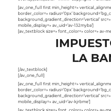
[av_one_full first min_height=» vertical_alig
border_color=» radius=’0px’ background=’bg_
background_gradient_direction=’vertical’ src=
mobile_display=» av_uid=’av-132myba’]
[av_textblock size=» font_color=» color=» av-m
IMPUESTO
LA B
[/av_textblock]
[/av_one_full]
[av_one_full first min_height=» vertical_alig
border_color=» radius=’0px’ background=’bg_
background_gradient_direction=’vertical’ src=
mobile_display=» av_uid=’av-kjrbme’]
[av_textblock size=» font_color=» color=» av-m