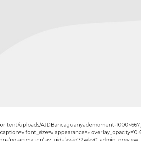
content/uploads/AJDBancaguanyademoment-1000×667.jpg
=» caption=» font_size=» appearance=» overlay_opacity=’0
ation=’no-animation’ av_uid=’av-jo72wky0′ admin_preview