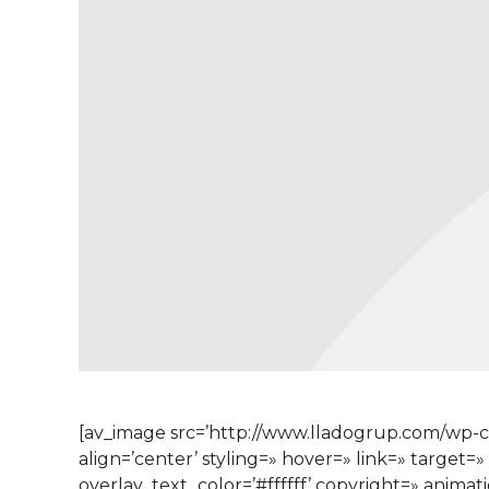
[av_image src=’http://www.lladogrup.com/wp-
align=’center’ styling=» hover=» link=» target
overlay_text_color=’#ffffff’ copyright=» anim