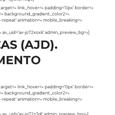
ktarget=» link_hover=» padding=’0px’ border=»
1=» background_gradient_color2=»
o-repeat’ animation=» mobile_breaking=»
e=» av_uid=’av-jo72xox6′ admin_preview_bg=»]
AS (AJD).
MENTO
ktarget=» link_hover=» padding=’0px’ border=»
1=» background_gradient_color2=»
o-repeat’ animation=» mobile_breaking=»
=» av_uid=’av-jo72z3di’ admin_preview_bg=»]