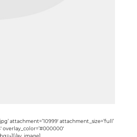
’ attachment=’10999′ attachment_size=’full’
.4′ overlay_color=’#000000′
_bg=»][/av_image]