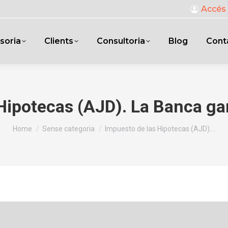
Accés 
soria
Clients
Consultoria
Blog
Cont
 Hipotecas (AJD). La Banca 
You are here:
Home
Sense categoria
Impuesto de las Hipotecas (AJD).…