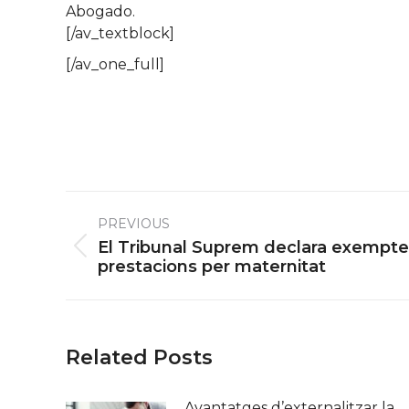
Abogado.
[/av_textblock]
[/av_one_full]
Post
PREVIOUS
navigation
El Tribunal Suprem declara exempte
Previous
prestacions per maternitat
post:
Related Posts
Avantatges d’externalitzar la