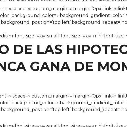
nment=» space=» custom_margin=» margin=’0px’ link=» lin
color’ background_color=» background_gradient_color
» background_position=’top left’ background_repeat=’n
edium-font-size=» av-small-font-size=» av-mini-font-siz
 DE LAS HIPOTEC
ANCA GANA DE MO
nment=» space=» custom_margin=» margin=’0px’ link=» lin
color’ background_color=» background_gradient_color
» background_position=’top left’ background_repeat=’n
edium-font-size=» av-small-font-size=» av-mini-font-size