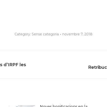
Category:
Sense categoria
novembre 7, 2018
s d’IRPF les
Next
Retribuc
post:
Noves bonificacions en la