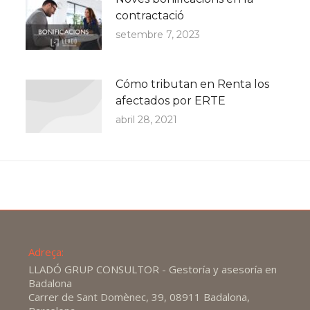
contractació
setembre 7, 2023
Cómo tributan en Renta los
afectados por ERTE
abril 28, 2021
Adreça:
LLADÓ GRUP CONSULTOR - Gestoría y asesoría en
Badalona
Carrer de Sant Domènec, 39, 08911 Badalona,