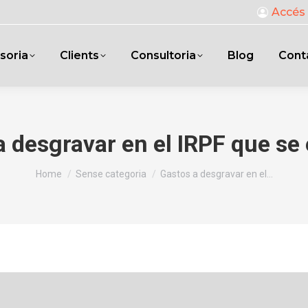
Accés 
soria
Clients
Consultoria
Blog
Cont
a desgravar en el IRPF que se
You are here:
Home
Sense categoria
Gastos a desgravar en el…