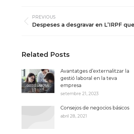
Post
PREVIOUS
navigation
Previous
Despeses a desgravar en L’IRPF qu
post:
Related Posts
Avantatges d’externalitzar la
gestió laboral en la teva
empresa
setembre 21, 2023
Consejos de negocios básicos
abril 28, 2021