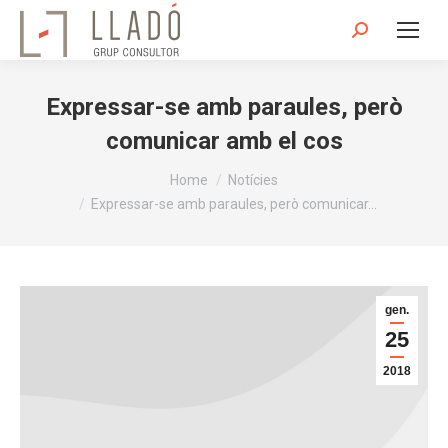
Search:
Expressar-se amb paraules, però
comunicar amb el cos
You are here:
Home
Notícies
Expressar-se amb paraules, però comunicar…
gen.
25
2018