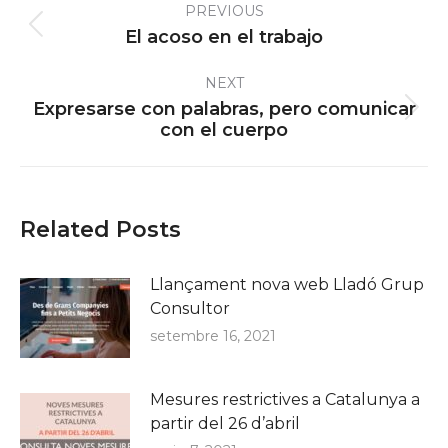
PREVIOUS
navigation
Previous
El acoso en el trabajo
post:
NEXT
Expresarse con palabras, pero comunicar
Next
con el cuerpo
post:
Related Posts
Llançament nova web Lladó Grup
Consultor
setembre 16, 2021
Mesures restrictives a Catalunya a
partir del 26 d’abril