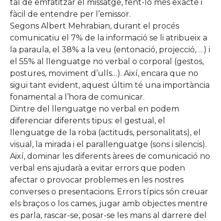
tal de emfatitzar el missatge, fent-lo més exacte i
fàcil de entendre per l’emissor.
Segons Albert Mehrabian, durant el procés
comunicatiu el 7% de la informació se li atribueix a
la paraula, el 38% a la veu (entonació, projecció, …) i
el 55% al llenguatge no verbal o corporal (gestos,
postures, moviment d’ulls…). Així, encara que no
sigui tant evident, aquest últim té una importància
fonamental a l’hora de comunicar.
Dintre del llenguatge no verbal en podem
diferenciar diferents tipus: el gestual, el
llenguatge de la roba (actituds, personalitats), el
visual, la mirada i el parallenguatge (sons i silencis).
Així, dominar les diferents àrees de comunicació no
verbal ens ajudarà a evitar errors que poden
afectar o provocar problemes en les nostres
converses o presentacions. Errors típics són creuar
els braços o los cames, jugar amb objectes mentre
es parla, rascar-se, posar-se les mans al darrere del