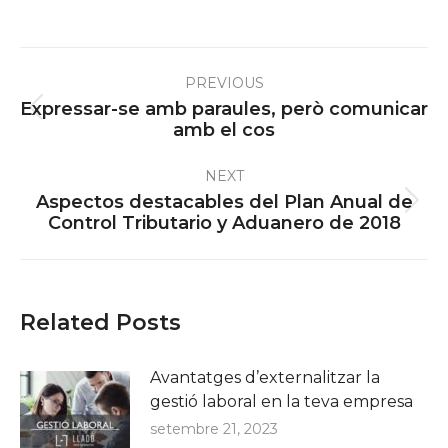
Post
PREVIOUS
navigation
Expressar-se amb paraules, però comunicar
Previous
amb el cos
post:
NEXT
Aspectos destacables del Plan Anual de
Next
Control Tributario y Aduanero de 2018
post:
Related Posts
Avantatges d’externalitzar la
gestió laboral en la teva empresa
setembre 21, 2023