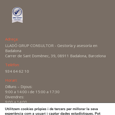
Adreça:
LLADÓ GRUP CONSULTOR - Gestoría y asesoría en
Badalona
Carrer de Sant Domènec, 39, 08911 Badalona, Barcelona
Telèfon:
934 64 62 10
Horari:
Dilluns – Dijous:
9:00 a 14:00 i de 15:00 a 17:30
Divendres:
9:00 a 14:00
Utilitzem cookies pròpies i de tercers per millorar la seva
Find us on:
experiència com a usuari i captar dades estadístiques. Pot