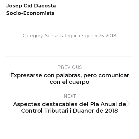
Josep Cid Dacosta
Socio-Economista
Category:
Sense categoria
gener 25, 2018
Post
PREVIOUS
navigation
Expresarse con palabras, pero comunicar
Previous
con el cuerpo
post:
NEXT
Aspectes destacables del Pla Anual de
Next
Control Tributari i Duaner de 2018
post: