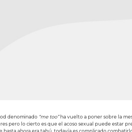
ywood denominado
“me too”
ha vuelto a poner sobre la mes
ores pero lo cierto es que el acoso sexual puede estar pre
e hasta ahora era tabú, todavía es complicado combatirlo