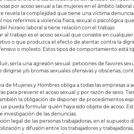
cias por acoso sexual a las mujeres en el ámbito laboral
que revela la complejidad que tiene una víctima denunciar
os referimos a violencia física, sexual o psicológica qu
el horario laboral si tiene relación con el trabajo.
 al trabajo es el acoso sexual que consiste en cualquier
ivo o que produzca el efecto de atentar contra la dig
ofensivo o molesto. Estos tipos de comportamiento está ti
uir, sería una agresión sexual: peticiones de favores sexu
 dirigirse y/o bromas sexuales ofensivas y obscenas, cont
va de Mujeres y Hombres obliga a todas las empresas a 
ras para prevenir el acoso sexual y por razón de sexo. 
también la obligación de disponer de procedimientos espec
 que pueda formular quién haya sido objete de acoso. Es
e investigación de las denuncias.
ción legal de las personas trabajadoras, en el supuesto
lización y difusión entre los trabajadores y trabajadoras