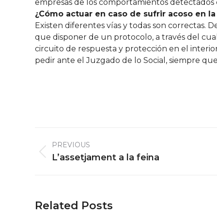
empresas de los comportamientos detectados 
¿Cómo actuar en caso de sufrir acoso en l
Existen diferentes vías y todas son correctas. 
que disponer de un protocolo, a través del cual
circuito de respuesta y protección en el interior
pedir ante el Juzgado de lo Social, siempre que
Post
PREVIOUS
navigation
Previous
L’assetjament a la feina
post:
Related Posts