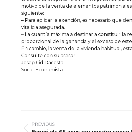
motivo de la venta de elementos patrimoniale
siguiente:
– Para aplicar la exención, es necesario que den
vitalicia asegurada.
– La cuantía máxima a destinar a constituir la ren
proporcional de la ganancia y el exceso de est
En cambio, la venta de la vivienda habitual, es
Consulte con su asesor.
Josep Cid Dacosta
Socio-Economista
Post
navigation
PREVIOUS
Previous
Esperi als 65 anys per vendre sense 