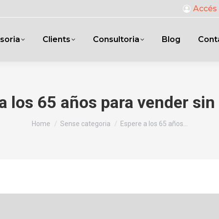
Accés 
soria
Clients
Consultoria
Blog
Cont
a los 65 años para vender sin 
You are here:
Home
Sense categoria
Espere a los 65 años…