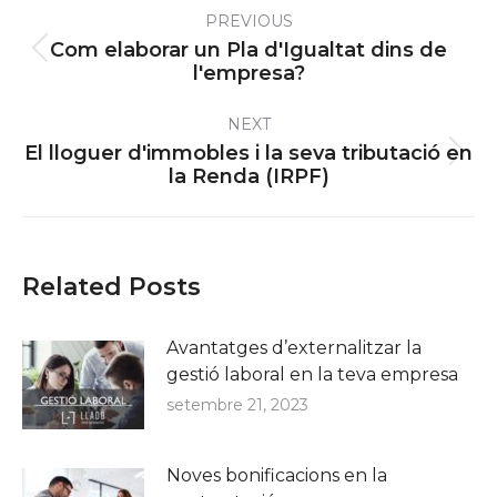
PREVIOUS
navigation
Com elaborar un Pla d'Igualtat dins de
Previous
l'empresa?
post:
NEXT
El lloguer d'immobles i la seva tributació en
Next
la Renda (IRPF)
post:
Related Posts
Avantatges d’externalitzar la
gestió laboral en la teva empresa
setembre 21, 2023
Noves bonificacions en la