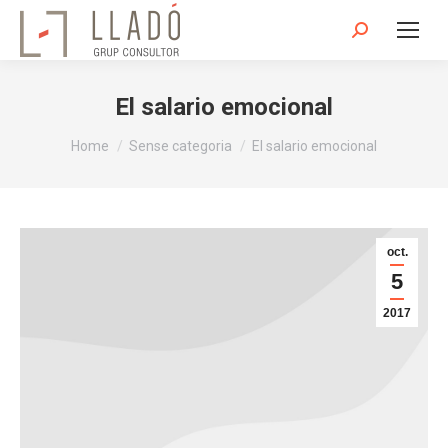
Search:
El salario emocional
You are here:
Home
Sense categoria
El salario emocional
oct.
5
2017