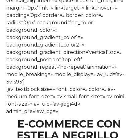
vertical_alignment=» space=» custom_margin=»
margin=’0px’ link=» linktarget=» link_hover=»
padding=’0px’ border=» border_color=»
radius=’0px’ background=’bg_color’
background_color=»
background_gradient_color1=»
background_gradient_color2=»
background_gradient_direction=’vertical’ src=»
background_position=’top left’
background_repeat=’no-repeat’ animation=»
mobile_breaking=» mobile_display=» av_uid=’av-
3v1s93′]
[av_textblock size=» font_color=» color=» av-
medium-font-size=» av-small-font-size=» av-mini-
font-size=» av_uid=’av-jibgi4dk’
admin_preview_bg=»]
E-COMMERCE CON
ESTELA NEGRILLO