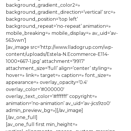
background_gradient_color2=»
background_gradient_direction=’vertical’ src=»
background_position=’top left’
background_repeat=’no-repeat’ animation=»
mobile_breaking=» mobile_display=» av_uid=’av-
563vwn’]
[av_image src=’http://www.lladogrup.com/wp-
content/uploads/Estela-N.Ecommerce-E114-
1000×667-1.jpg’ attachment=’9917′
attachment_size=’full’ align=’center’ styling=»
hover=» link=» target=» caption=» font_size=»
appearance=» overlay_opacity=’0.4′
overlay_color=’#000000′
overlay_text_color=’#ffffff’ copyright=»
animation=’no-animation’ av_uid=’av-jics9zo0′
admin_preview_bg=»][/av_image]
[/av_one_full]
[av_one_full first min_height=»