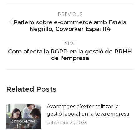
Post
PREVIOUS
navigation
Parlem sobre e-commerce amb Estela
Previous
Negrillo, Coworker Espai 114
post:
NEXT
Com afecta la RGPD en la gestió de RRHH
Next
de l'empresa
post:
Related Posts
Avantatges d’externalitzar la
gestió laboral en la teva empresa
setembre 21, 2023