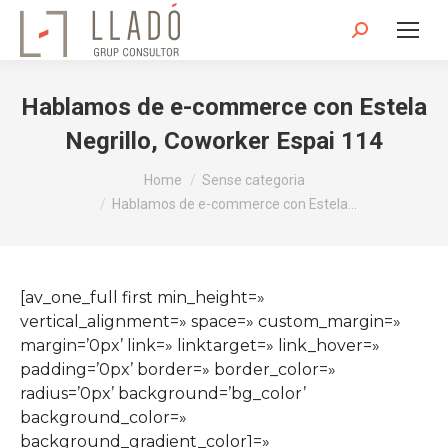
Search:
Hablamos de e-commerce con Estela
Negrillo, Coworker Espai 114
You are here:
Home
Sense categoria
Hablamos de e-commerce con Estela…
[av_one_full first min_height=»
vertical_alignment=» space=» custom_margin=»
margin=’0px’ link=» linktarget=» link_hover=»
padding=’0px’ border=» border_color=»
radius=’0px’ background=’bg_color’
background_color=»
background_gradient_color1=»