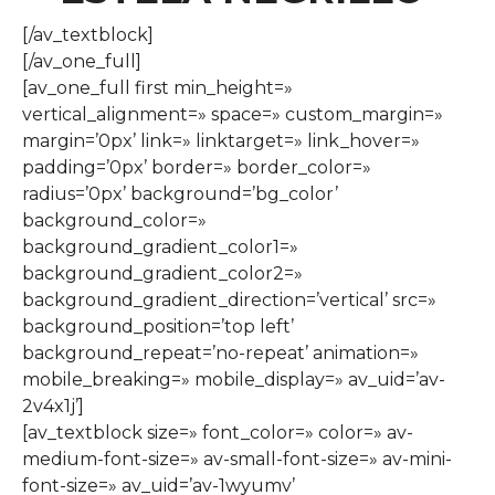
[/av_textblock]
[/av_one_full]
[av_one_full first min_height=»
vertical_alignment=» space=» custom_margin=»
margin=’0px’ link=» linktarget=» link_hover=»
padding=’0px’ border=» border_color=»
radius=’0px’ background=’bg_color’
background_color=»
background_gradient_color1=»
background_gradient_color2=»
background_gradient_direction=’vertical’ src=»
background_position=’top left’
background_repeat=’no-repeat’ animation=»
mobile_breaking=» mobile_display=» av_uid=’av-
2v4x1j’]
[av_textblock size=» font_color=» color=» av-
medium-font-size=» av-small-font-size=» av-mini-
font-size=» av_uid=’av-1wyumv’