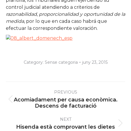
plantilla, los Tribunales siguen ejerciendo su
control judicial atendiendo a criterios de
razonabilidad, proporcionalidad y oportunidad de la
medida
, por lo que en cada caso habrá que
efectuar la correspondiente valoración.
Category:
Sense categoria
juny 23, 2015
Post
PREVIOUS
navigation
Acomiadament per causa econòmica.
Previous
Descens de facturació
post:
NEXT
Next
Hisenda està comprovant les dietes