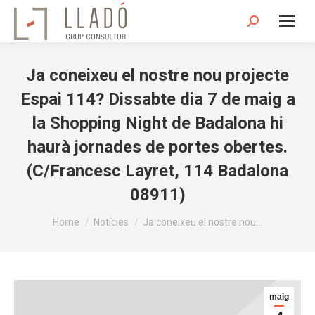
Search:
Ja coneixeu el nostre nou projecte
Espai 114? Dissabte dia 7 de maig a
la Shopping Night de Badalona hi
haurà jornades de portes obertes.
(C/Francesc Layret, 114 Badalona
08911)
You are here:
Home
Notícies
Ja coneixeu el nostre nou…
maig