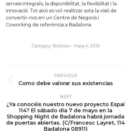
serveis integrals, la disponibilitat, la flexibilitat i la
innovació. Tot això es vol realitzar sota la visió de
convertir-nos en un Centre de Negocis i
Coworking de referència a Badalona.
Category:
Notícies
maig 4, 2016
Post
PREVIOUS
navigation
Previous
Como debe valorar sus existencias
post:
NEXT
¿Ya conocéis nuestro nuevo proyecto Espai
114? El sábado día 7 de mayo en la
Next
Shopping Night de Badalona habrá jornada
de puertas abiertas. (C/Francesc Layret, 114
post:
Badalona 08911)