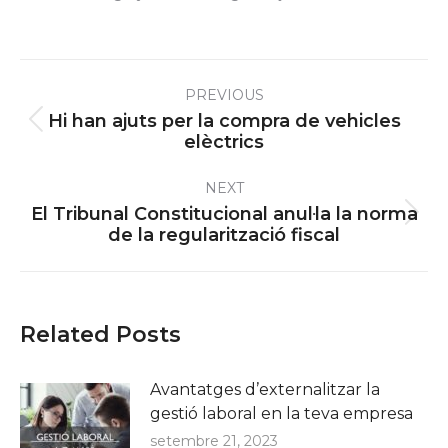
Post
PREVIOUS
navigation
Hi han ajuts per la compra de vehicles
Previous
elèctrics
post:
NEXT
El Tribunal Constitucional anul·la la norma
Next
de la regularització fiscal
post:
Related Posts
Avantatges d’externalitzar la
gestió laboral en la teva empresa
setembre 21, 2023