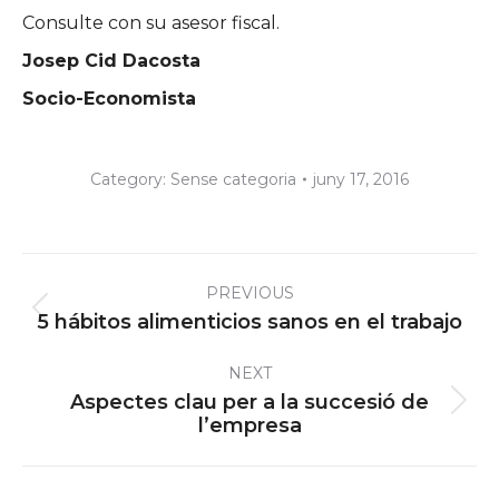
Consulte con su asesor fiscal.
Josep Cid Dacosta
Socio-Economista
Category:
Sense categoria
juny 17, 2016
Post
PREVIOUS
navigation
Previous
5 hábitos alimenticios sanos en el trabajo
post:
NEXT
Aspectes clau per a la succesió de
Next
l’empresa
post: