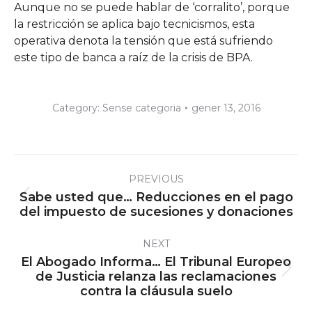
Aunque no se puede hablar de ‘corralito’, porque
la restricción se aplica bajo tecnicismos, esta
operativa denota la tensión que está sufriendo
este tipo de banca a raíz de la crisis de BPA.
Category:
Sense categoria
gener 13, 2016
Post
PREVIOUS
navigation
Sabe usted que… Reducciones en el pago
Previous
del impuesto de sucesiones y donaciones
post:
NEXT
El Abogado Informa… El Tribunal Europeo
Next
de Justicia relanza las reclamaciones
contra la cláusula suelo
post: