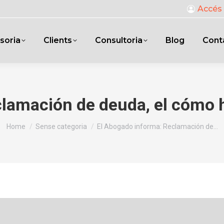
Accés 
soria
Clients
Consultoria
Blog
Cont
amación de deuda, el cómo ha
You are here:
Home
Sense categoria
El Abogado informa: Reclamación de…