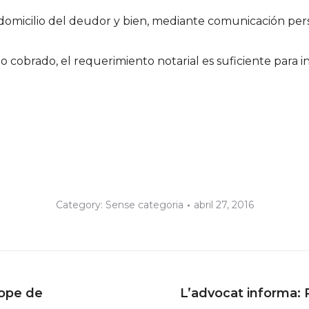
domicilio del deudor y bien, mediante comunicación pers
o cobrado, el requerimiento notarial es suficiente para i
Category:
Sense categoria
abril 27, 2016
tope de
L’advocat informa: 
Next