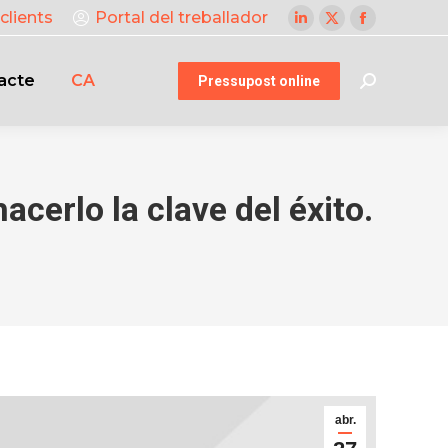
clients
Portal del treballador
Linkedin
X
Facebook
page
page
page
acte
CA
opens
opens
opens
Pressupost online
Search:
in
in
in
new
new
new
window
window
window
cerlo la clave del éxito.
abr.