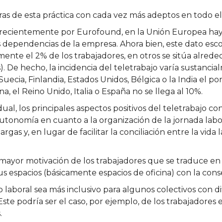
tras de esta práctica con cada vez más adeptos en todo 
 recientemente por Eurofound, en la Unión Europea ha
las dependencias de la empresa. Ahora bien, este dato es
mente el 2% de los trabajadores, en otros se sitúa alred
). De hecho, la incidencia del teletrabajo varía sustanc
uecia, Finlandia, Estados Unidos, Bélgica o la India el po
, el Reino Unido, Italia o España no se llega al 10%.
ual, los principales aspectos positivos del teletrabajo c
utonomía en cuanto a la organización de la jornada labora
as y, en lugar de facilitar la conciliación entre la vida la
 mayor motivación de los trabajadores que se traduce 
sus espacios (básicamente espacios de oficina) con la co
laboral sea más inclusivo para algunos colectivos con di
. Este podría ser el caso, por ejemplo, de los trabajadores
.