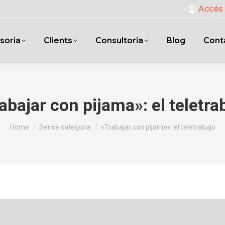
Accés 
soria
Clients
Consultoria
Blog
Cont
abajar con pijama»: el teletra
You are here:
Home
Sense categoria
«Trabajar con pijama»: el teletrabajo