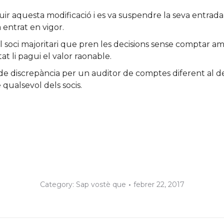
ir aquesta modificació i es va suspendre la seva entrada 
 entrat en vigor.
del soci majoritari que pren les decisions sense comptar amb
tat li pagui el valor raonable.
 de discrepància per un auditor de comptes diferent al de
de qualsevol dels socis.
Category:
Sap vostè que
febrer 22, 2017