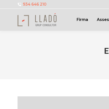
934 646 210
Firma
Asses
E