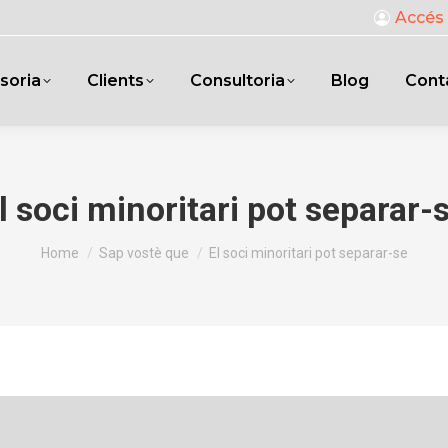
Accés 
soria
Clients
Consultoria
Blog
Cont
l soci minoritari pot separar-
You are here:
Home
Sap vostè que
El soci minoritari pot separar-se