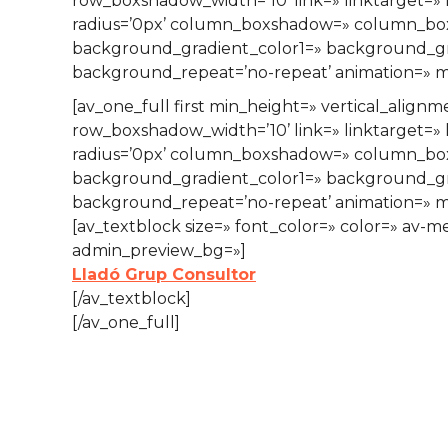
row_boxshadow_width=’10’ link=» linktarget=» l
radius=’0px’ column_boxshadow=» column_bo
background_gradient_color1=» background_grad
background_repeat=’no-repeat’ animation=» mo
[av_one_full first min_height=» vertical_al
row_boxshadow_width=’10’ link=» linktarget=» l
radius=’0px’ column_boxshadow=» column_bo
background_gradient_color1=» background_grad
background_repeat=’no-repeat’ animation=» mo
[av_textblock size=» font_color=» color=» av-m
admin_preview_bg=»]
Lladó Grup Consultor
[/av_textblock]
[/av_one_full]