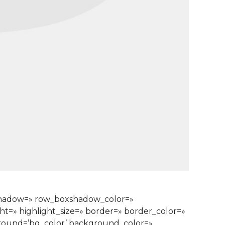
xshadow=» row_boxshadow_color=»
ght=» highlight_size=» border=» border_color=»
ound=’bg_color’ background_color=»