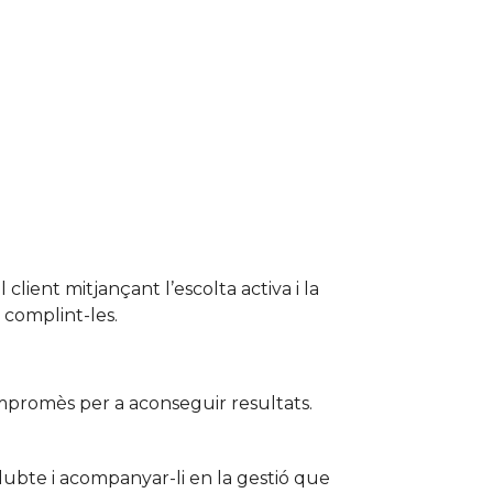
 client mitjançant l’escolta activa i la
 complint-les.
ompromès per a aconseguir resultats.
 dubte i acompanyar-li en la gestió que