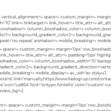
t=» vertical_alignment=» space=» custom_margin=» marg
 link=» linktarget=» link_hover=» title_attr=» alt_attr
n_boxshadow=» column_boxshadow_color=» column_boxs
r1=» background_gradient_color2=» background_gradien
eat=’no-repeat’ animation=» mobile_breaking=» mobile_d
t=» space=» custom_margin=» margin=’0px’ row_boxsha
ink_hover=» title_attr=» alt_attr=» padding=’0px’ highli
xshadow_color=» column_boxshadow_width=’10’ backgr
ient_color2=» background_gradient_direction=’vertical
bile_breaking=» mobile_display=» av_uid=’av-ztj4yu’]
ns’ link=’manually,https://www.lladogrup.com/contacte/
yes’ icon=’ue854′ font=’entypo-fontello’ color=’custom’ 
eview_bg=»]
ment=» space=» custom_margin=» margin=’0px’ row_box