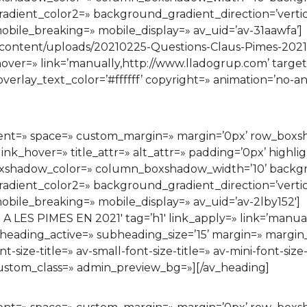
ient_color2=» background_gradient_direction=’vertical
bile_breaking=» mobile_display=» av_uid=’av-31aawfa’]
-content/uploads/20210225-Questions-Claus-Pimes-2021-
» hover=» link=’manually,http://www.lladogrup.com’ targe
overlay_text_color=’#ffffff’ copyright=» animation=’no-a
ignment=» space=» custom_margin=» margin=’0px’ row_bo
ink_hover=» title_attr=» alt_attr=» padding=’0px’ highli
xshadow_color=» column_boxshadow_width=’10’ backgr
ient_color2=» background_gradient_direction=’vertical
bile_breaking=» mobile_display=» av_uid=’av-2lby152′]
S PIMES EN 2021′ tag=’h1′ link_apply=» link=’manually,
eading_active=» subheading_size=’15’ margin=» margin_s
ize-title=» av-small-font-size-title=» av-mini-font-size
’ custom_class=» admin_preview_bg=»][/av_heading]