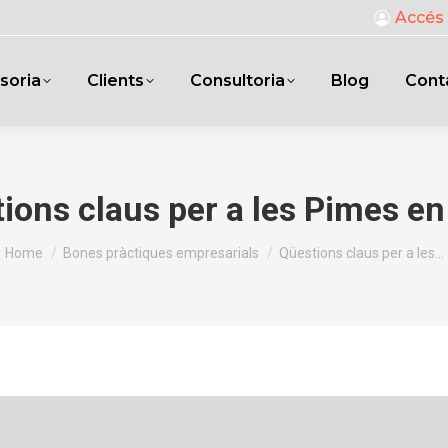
Accés 
soria
Clients
Consultoria
Blog
Cont
ions claus per a les Pimes e
You are here:
Home
Bones pràctiques empresarials
Qüestions claus per a les…