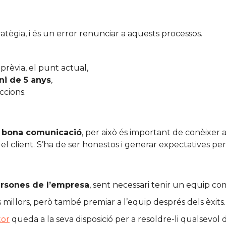
tègia, i és un error renunciar a aquests processos.
 prèvia, el punt actual,
ni de 5 anys
,
ccions.
a
bona comunicació
, per això és important de conèixer al
l client. S’ha de ser honestos i generar expectatives per
ersones de l’empresa
, sent necessari tenir un equip c
 millors, però també premiar a l’equip després dels èxits.
tor
queda a la seva disposició per a resoldre-li qualsevol