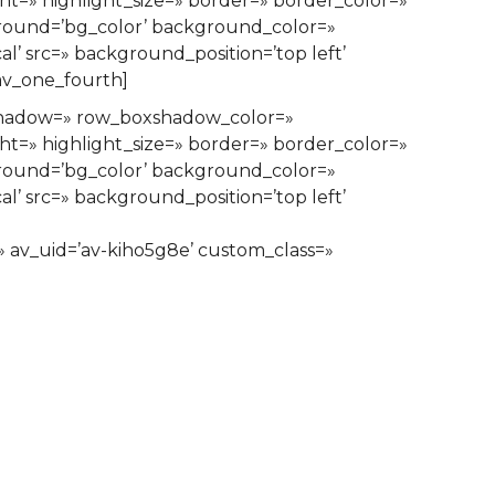
ght=» highlight_size=» border=» border_color=»
ound=’bg_color’ background_color=»
’ src=» background_position=’top left’
av_one_fourth]
xshadow=» row_boxshadow_color=»
ght=» highlight_size=» border=» border_color=»
ound=’bg_color’ background_color=»
’ src=» background_position=’top left’
=» av_uid=’av-kiho5g8e’ custom_class=»