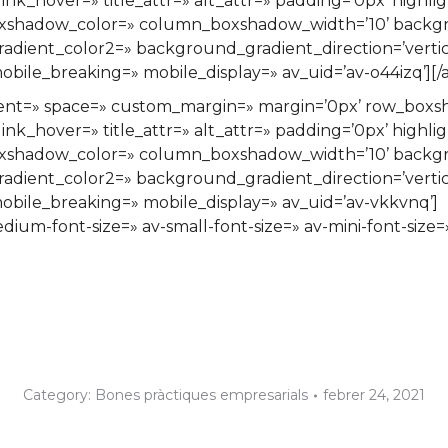
ink_hover=» title_attr=» alt_attr=» padding=’0px’ highli
xshadow_color=» column_boxshadow_width=’10’ backgr
ient_color2=» background_gradient_direction=’vertical
bile_breaking=» mobile_display=» av_uid=’av-o44izq’][/
ignment=» space=» custom_margin=» margin=’0px’ row_bo
ink_hover=» title_attr=» alt_attr=» padding=’0px’ highli
xshadow_color=» column_boxshadow_width=’10’ backgr
ient_color2=» background_gradient_direction=’vertical
bile_breaking=» mobile_display=» av_uid=’av-vkkvnq’]
edium-font-size=» av-small-font-size=» av-mini-font-size
Category:
Bones pràctiques empresarials
febrer 24, 2021