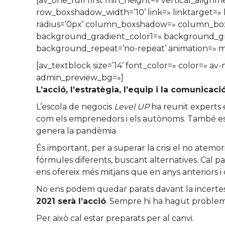
[av_one_full first min_height=» vertical_al
row_boxshadow_width=’10’ link=» linktarget=» l
radius=’0px’ column_boxshadow=» column_bo
background_gradient_color1=» background_grad
background_repeat=’no-repeat’ animation=» mo
[av_textblock size=’14’ font_color=» color=» a
admin_preview_bg=»]
L’acció, l’estratègia, l’equip i la comunicac
L’escola de negocis
Level UP
ha reunit experts e
com els emprenedors i els autònoms. També es v
genera la pandèmia.
És important, per a superar la crisi el no atemori
fórmules diferents, buscant alternatives. Cal pa
ens ofereix més mitjans que en anys anteriors i c
No ens podem quedar parats davant la incertesa,
2021 serà l’acció
. Sempre hi ha hagut problemes
Per això cal estar preparats per al canvi.