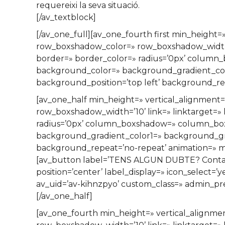
requereixi la seva situació.
[/av_textblock]
[/av_one_full][av_one_fourth first min_heigh
row_boxshadow_color=» row_boxshadow_width=’10’
border=» border_color=» radius=’0px’ colum
background_color=» background_gradient_colo
background_position=’top left’ background_rep
[av_one_half min_height=» vertical_alignmen
row_boxshadow_width=’10’ link=» linktarget=» l
radius=’0px’ column_boxshadow=» column_bo
background_gradient_color1=» background_grad
background_repeat=’no-repeat’ animation=» mo
[av_button label=’TENS ALGUN DUBTE? Contacta’
position=’center’ label_display=» icon_select=’
av_uid=’av-kihnzpyo’ custom_class=» admin_pr
[/av_one_half]
[av_one_fourth min_height=» vertical_align