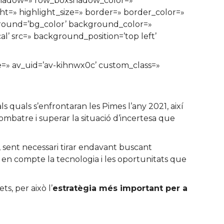
xshadow=» row_boxshadow_color=»
ght=» highlight_size=» border=» border_color=»
ound=’bg_color’ background_color=»
’ src=» background_position=’top left’
ze=» av_uid=’av-kihnwx0c’ custom_class=»
s quals s’enfrontaran les Pimes l’any 2021, així
batre i superar la situació d’incertesa que
ió, sent necessari tirar endavant buscant
ir en compte la tecnologia i les oportunitats que
s, per això l’
estratègia més important per a