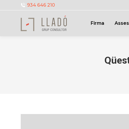
934 646 210
Firma
Asses
Qüest