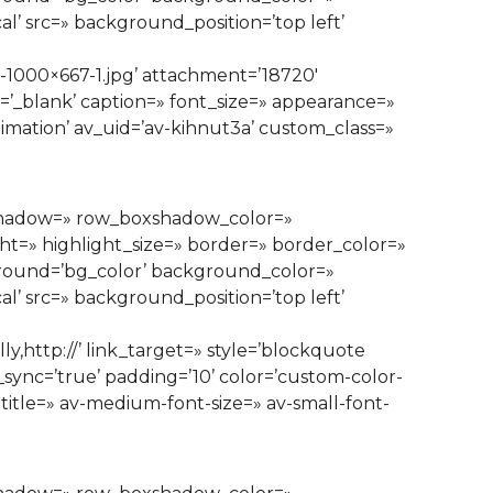
’ src=» background_position=’top left’
1000×667-1.jpg’ attachment=’18720′
t=’_blank’ caption=» font_size=» appearance=»
nimation’ av_uid=’av-kihnut3a’ custom_class=»
xshadow=» row_boxshadow_color=»
ght=» highlight_size=» border=» border_color=»
ound=’bg_color’ background_color=»
’ src=» background_position=’top left’
http://’ link_target=» style=’blockquote
ync=’true’ padding=’10’ color=’custom-color-
-title=» av-medium-font-size=» av-small-font-