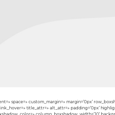
ignment=» space=» custom_margin=» margin=’0px’ row_bo
ink_hover=» title_attr=» alt_attr=» padding=’0px’ highli
xshadow_color=» column_boxshadow_width=’10’ backgr