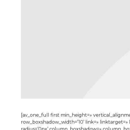
[av_one_full first min_height=» vertical_al
row_boxshadow_width=’10’ link=» linktarget=» l
radius=’0px’ column_boxshadow=» column_bo