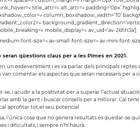
ignment=» space=» custom_margin=» margin=’0px’ row_bo
ink_hover=» title_attr=» alt_attr=» padding=’0px’ highli
xshadow_color=» column_boxshadow_width=’10’ backgr
ient_color2=» background_gradient_direction=’vertical
bile_breaking=» mobile_display=» av_uid=’av-26fih3a’]
v-medium-font-size=» av-small-font-size=» av-mini-font-si
ió seran qüestions claus per a les Pimes en 2021.
n un esdeveniment i es va parlar dels principals reptes al
an comentar els aspectes que seran necessaris per a com
r-se, i acudir a la positivitat per a superar l’actual situac
rlar amb la gent i buscar consells per a millorar. Cal ten
al aprofitar tot el seu potencial.
 l’única cosa que no genera resultats és quedar-se quiet
 i dificultats, i sempre n’hi haurà.