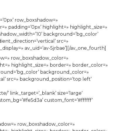
in=’0px’ row_boxshadow=»
=» padding=’0px’ highlight=» highlight_size=»
hadow_width=’10’ background=’bg_color’
t_direction=’vertical’ src=»
isplay=» av_uid=’av-5jrbae’][/av_one_fourth]
dow=» row_boxshadow_color=»
ght=» highlight_size=» border=» border_color=»
ound=’bg_color’ background_color=»
’ src=» background_position=’top left’
’ link_target=’_blank’ size=’large’
custom_bg=’#fe5d3a’ custom_font=’#ffffff’
shadow=» row_boxshadow_color=»