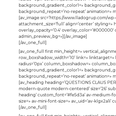
background_gradient_color1=» background_grad
background_repeat=’no-repeat’ animation=» mo
[av_image src=’https://www.lladogrup.com/wp
attachment_size=’full’ align=’center’ styling=
overlay_opacity=’0.4′ overlay_color=’#000000′ 
admin_preview_bg=»][/av_image]
[/av_one_full]
[av_one_full first min_height=» vertical_al
row_boxshadow_width=’10’ link=» linktarget=» l
radius=’0px’ column_boxshadow=» column_bo
background_gradient_color1=» background_grad
background_repeat=’no-repeat’ animation=» mo
[av_heading heading=’QÜESTIONS CLAUS PER A LE
modern-quote modern-centered’ size=’26’ subh
heading’ custom_font=’#fe5d3a’ av-medium-font-s
size=» av-mini-font-size=» av_uid=’av-klgx2a1i
[/av_one_full]