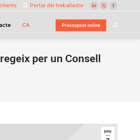
clients
Portal del treballador
Linkedin
X
Facebook
page
page
page
acte
CA
opens
opens
opens
Pressupost online
Search:
in
in
in
new
new
new
window
window
window
regeix per un Consell
juny