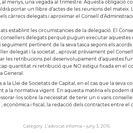
, al menys, una vegada al trimestre. Aquesta obligació c
ldrà portar un llibre d’actes de les reunions del mateix. 
els càrrecs delegats i aproximar el Consell d’Administraci
ts establint les circumstancies de la delegació. El Consel
 consellers delegats perquè puguin executar aquestes dec
 i seguiment pertinent de la seva tasca segons els acords 
ler delegat i la societat , aprovat prèviament pel Consell
tar les retribucions pel desenvolupament d’aquestes fun
p quantitat ni retribució que NO estigui fixada en el con
ta General.
 la Llei de Societats de Capital, en el cas que la seva c
t a la normativa vigent. En aquesta matèria els podem do
sessorar-los sobre la necessitat de tenir un o varis consel
, econòmica i fiscal, la redacció dels contractes entre el c
Category:
L'advocat informa
juny 3, 2015