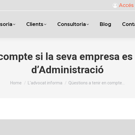
Accés 
soria
Clients
Consultoria
Blog
Cont
 compte si la seva empresa es 
d’Administració
You are here:
Home
L'advocat informa
Qüestions a tenir en compte…