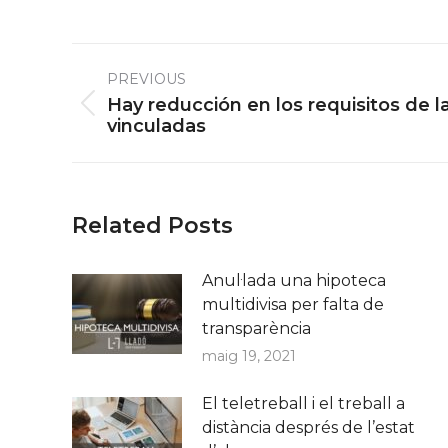
Post
PREVIOUS
navigation
Hay reducción en los requisitos de l
Previous
vinculadas
post:
Related Posts
Anul·lada una hipoteca
multidivisa per falta de
transparència
maig 19, 2021
El teletreball i el treball a
distància després de l’estat