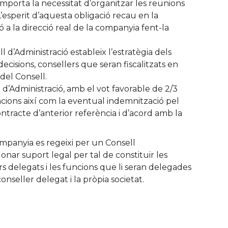
omporta la necessitat d’organitzar les reunions
L’esperit d’aquesta obligació recau en la
ó a la direcció real de la companyia fent-la
l d’Administració estableix l’estratègia dels
isions, consellers que seran fiscalitzats en
del Consell.
 d’Administració, amb el vot favorable de 2/3
cions així com la eventual indemnització pel
tracte d’anterior referència i d’acord amb la
ompanyia es regeixi per un Consell
nar suport legal per tal de constituir les
lers delegats i les funcions que li seran delegades
onseller delegat i la pròpia societat.