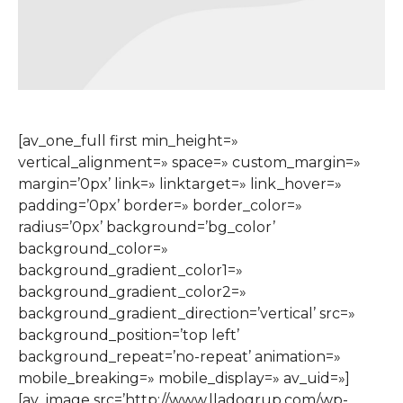
[av_one_full first min_height=»
vertical_alignment=» space=» custom_margin=»
margin=’0px’ link=» linktarget=» link_hover=»
padding=’0px’ border=» border_color=»
radius=’0px’ background=’bg_color’
background_color=»
background_gradient_color1=»
background_gradient_color2=»
background_gradient_direction=’vertical’ src=»
background_position=’top left’
background_repeat=’no-repeat’ animation=»
mobile_breaking=» mobile_display=» av_uid=»]
[av_image src=’http://www.lladogrup.com/wp-