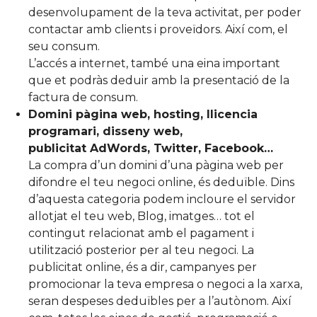
desenvolupament de la teva activitat, per poder
contactar amb clients i proveïdors. Així com, el
seu consum.
L’accés a internet, també una eina important
que et podràs deduir amb la presentació de la
factura de consum.
Domini pàgina web,
hosting
, llicencia
programari, disseny web,
publicitat
AdWords
, Twitter, Facebook…
La compra d’un domini d’una pàgina web per
difondre el teu negoci online, és deduïble. Dins
d’aquesta categoria podem incloure el servidor
allotjat el teu web, Blog, imatges… tot el
contingut relacionat amb el pagament i
utilització posterior per al teu negoci. La
publicitat online, és a dir, campanyes per
promocionar la teva empresa o negoci a la xarxa,
seran despeses deduïbles per a l’autònom. Així