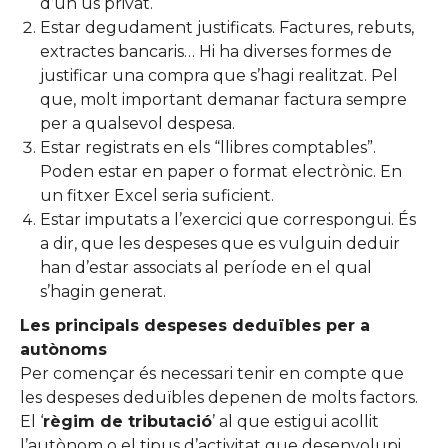
d’un ús privat.
Estar degudament justificats. Factures, rebuts,
extractes bancaris… Hi ha diverses formes de
justificar una compra que s’hagi realitzat. Pel
que, molt important demanar factura sempre
per a qualsevol despesa.
Estar registrats en els “llibres comptables”.
Poden estar en paper o format electrònic. En
un fitxer Excel seria suficient.
Estar imputats a l’exercici que correspongui. És
a dir, que les despeses que es vulguin deduir
han d’estar associats al període en el qual
s’hagin generat.
Les principals despeses deduïbles per a
autònoms
Per començar és necessari tenir en compte que
les despeses deduïbles depenen de molts factors.
El ‘
règim de tributació
’ al que estigui acollit
l’autònom o el tipus d’activitat que desenvolupi,