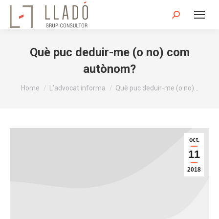
Search:
Què puc deduir-me (o no) com
autònom?
You are here:
Home
L'advocat informa
Què puc deduir-me (o no)…
oct.
11
2018