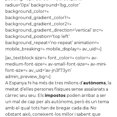
radius=’0px’ background=’bg_color’
background_color=»
background_gradient_color1=»
background_gradient_color2=»
background_gradient_direction=’vertical’ src=»
background_position=’top left’
background_repeat=’no-repeat’ animation=»
mobile_breaking=» mobile_display=» av_uid=»]
[av_textblock size=» font_color=» color=» av-
medium-font-size=» av-small-font-size=» av-mini-
font-size=» av_uid=’av-jn3f73yn’
admin_preview_bg=»]
A Espanya hi ha més de tres milions d’
autònoms
, la
meitat d’elles persones físiques sense assalariats a
càrrec seu seu. Els
impostos
poden arribar a ser
un mal de cap per als autònoms, però és un tema
amb el qual tots han de bregar cada dia. No
obstant això, coneixent-los millor i sabent que