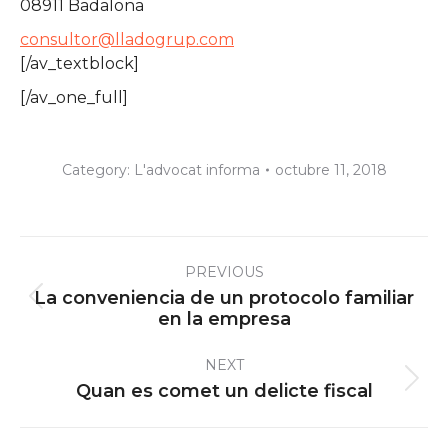
08911 Badalona
consultor@lladogrup.com
[/av_textblock]
[/av_one_full]
Category:
L'advocat informa
octubre 11, 2018
Post
PREVIOUS
navigation
La conveniencia de un protocolo familiar
Previous
en la empresa
post:
NEXT
Next
Quan es comet un delicte fiscal
post: