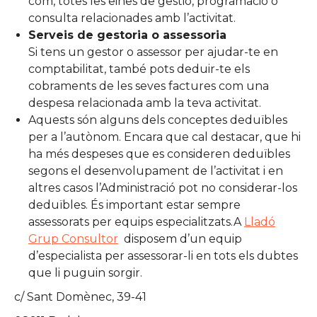
com, totes les eines de gestió, programació o
consulta relacionades amb l’activitat.
Serveis de gestoria o assessoria
Si tens un gestor o assessor per ajudar-te en
comptabilitat, també pots deduir-te els
cobraments de les seves factures com una
despesa relacionada amb la teva activitat.
Aquests són alguns dels conceptes deduïbles
per a l’autònom. Encara que cal destacar, que hi
ha més despeses que es consideren deduïbles
segons el desenvolupament de l’activitat i en
altres casos l’Administració pot no considerar-los
deduïbles. És important estar sempre
assessorats per equips especialitzats.A
Lladó
Grup Consultor
disposem d’un equip
d’especialista per assessorar-li en tots els dubtes
que li puguin sorgir.
c/ Sant Domènec, 39-41