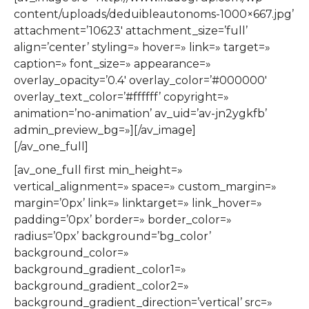
content/uploads/deduibleautonoms-1000×667.jpg’
attachment=’10623′ attachment_size=’full’
align=’center’ styling=» hover=» link=» target=»
caption=» font_size=» appearance=»
overlay_opacity=’0.4′ overlay_color=’#000000′
overlay_text_color=’#ffffff’ copyright=»
animation=’no-animation’ av_uid=’av-jn2ygkfb’
admin_preview_bg=»][/av_image]
[/av_one_full]
[av_one_full first min_height=»
vertical_alignment=» space=» custom_margin=»
margin=’0px’ link=» linktarget=» link_hover=»
padding=’0px’ border=» border_color=»
radius=’0px’ background=’bg_color’
background_color=»
background_gradient_color1=»
background_gradient_color2=»
background_gradient_direction=’vertical’ src=»