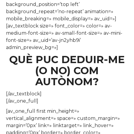
background_position=’top left’
background_repeat=’no-repeat’ animation=»
mobile_breaking=» mobile_display=» av_uid=»]
[av_textblock size=» font_color=» color=» av-
medium-font-size=» av-small-font-size=» av-mini-
font-size=» av_uid=’av-jn2yhb9i’
admin_preview_bg=»]
QUÈ PUC DEDUIR-ME
(O NO) COM
AUTÒNOM?
[/av_textblock]
[/av_one_full]
[av_one_full first min_height=»
vertical_alignment=» space=» custom_margin=»
margin=’0px’ link=» linktarget=» link_hover=»
padding=’0px’ border=» border_color=»