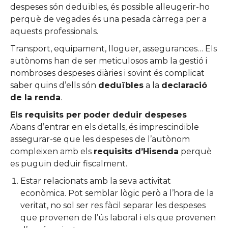
despeses són deduïbles, és possible alleugerir-ho
perquè de vegades és una pesada càrrega per a
aquests professionals.
Transport, equipament, lloguer, assegurances… Els
autònoms han de ser meticulosos amb la gestió i
nombroses despeses diàries i sovint és complicat
saber quins d’ells són
deduïbles
a la
declaració
de la renda
.
Els requisits per poder deduir despeses
Abans d’entrar en els detalls, és imprescindible
assegurar-se que les despeses de l’autònom
compleixen amb els
requisits d’Hisenda
perquè
es puguin deduir fiscalment.
Estar relacionats amb la seva activitat
econòmica. Pot semblar lògic però a l’hora de la
veritat, no sol ser res fàcil separar les despeses
que provenen de l’ús laboral i els que provenen