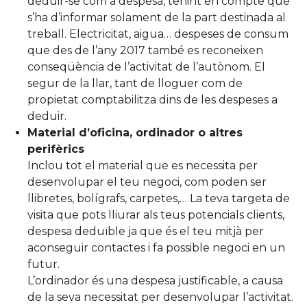
deduir-se com a despesa, tenint en compte que
s’ha d’informar solament de la part destinada al
treball. Electricitat, aigua… despeses de consum
que des de l’any 2017 també es reconeixen
conseqüència de l’activitat de l’autònom. El
segur de la llar, tant de lloguer com de
propietat comptabilitza dins de les despeses a
deduir.
Material d’oficina, ordinador o altres
perifèrics
Inclou tot el material que es necessita per
desenvolupar el teu negoci, com poden ser
llibretes, bolígrafs, carpetes,… La teva targeta de
visita que pots lliurar als teus potencials clients,
despesa deduïble ja que és el teu mitjà per
aconseguir contactes i fa possible negoci en un
futur.
L’ordinador és una despesa justificable, a causa
de la seva necessitat per desenvolupar l’activitat.