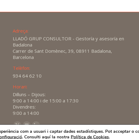
Adreça:
LLADÓ GRUP CONSULTOR - Gestoría y asesoría en
Badalona
Carrer de Sant Domènec, 39, 08911 Badalona,
Barcelona
Telèfon:
934 64 62 10
Horari:
Dilluns – Dijous:
9:00 a 14:00 i de 15:00 a 17:30
Divendres:
9:00 a 14:00
Find us on:
X
YouTube
Linkedin
experiència com a usuari i captar dades estadístiques. Pot acceptar o c
page
page
page
onfiguració
. Consulti aquí la nostra
Política de Cookies
.