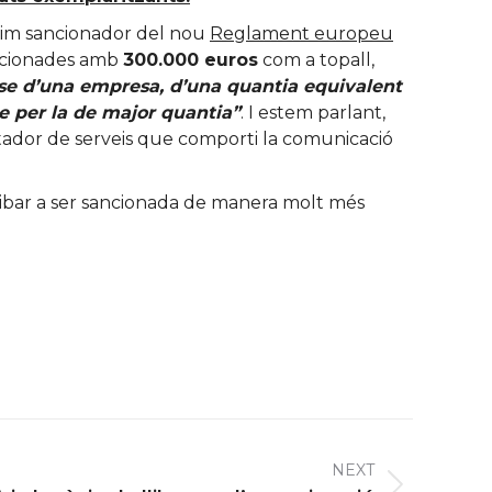
ègim sancionador del nou
Reglament europeu
ancionades amb
300.000 euros
com a topall,
-se d’una empresa, d’una quantia equivalent
se per la de major quantia”
. I estem parlant,
stador de serveis que comporti la comunicació
ribar a ser sancionada de manera molt més
NEXT