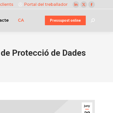
clients
Portal del treballador
Linkedin
X
Facebook
page
page
page
acte
CA
opens
opens
opens
Pressupost online
Search:
in
in
in
new
new
new
window
window
window
de Protecció de Dades
juny