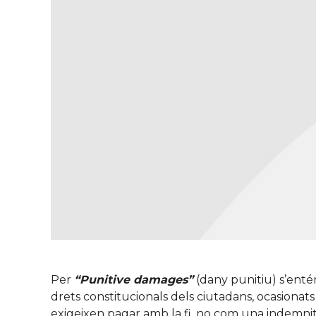
Per
“Punitive damages”
(dany punitiu) s’enté
drets constitucionals dels ciutadans, ocasionats 
exigeixen pagar amb la fi, no com una indemni