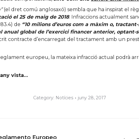
”
(el dret comú anglosaxó) sembla que ha inspirat el r
cació el 25 de maig de 2018
. Infraccions actualment s
 83.4) de
“10 milions d’euros com a màxim o, tractant
anual global de l’exercici financer anterior, optant-
bscrit contracte d’encarregat del tractament amb un pre
Reglament europeu, la mateixa infracció actual podrà ar
 any vista…
Category:
Notícies
juny 28, 2017
eglamento Europeo