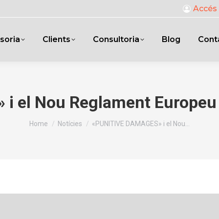
Accés 
soria
Clients
Consultoria
Blog
Cont
 el Nou Reglament Europeu 
You are here:
Home
Notícies
«PUNITIVE DAMAGES» i el Nou…