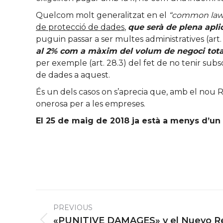
Quelcom molt generalitzat en el
“common law
de protecció de dades
,
que serà de plena apli
puguin passar a ser multes administratives (art.
al 2% com a màxim del volum de negoci total 
per exemple (art. 28.3) del fet de no tenir su
de dades a aquest.
És un dels casos on s’aprecia que, amb el nou 
onerosa per a les empreses.
El 25 de maig de 2018 ja està a menys d’un
Post
PREVIOUS
navigation
«PUNITIVE DAMAGES» y el Nuevo R