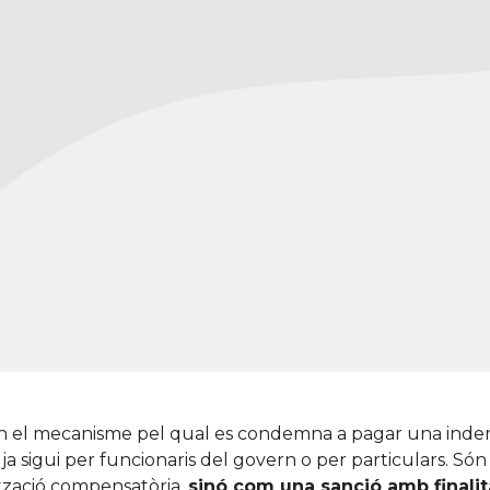
n el mecanisme pel qual es condemna a pagar una indemni
ja sigui per funcionaris del govern o per particulars. Són
tzació compensatòria,
sinó com una
sanció amb finali