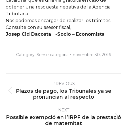
Cataluña, que es una vía gratuita en caso de
obtener una respuesta negativa de la Agencia
Tributaria.
Nos podemos encargar de realizar los trámites.
Consulte con su asesor fiscal,
Josep Cid Dacosta -Socio – Economista
Category:
Sense categoria
novembre 30, 2016
Post
PREVIOUS
navigation
Plazos de pago, los Tribunales ya se
Previous
pronuncian al respecto
post:
NEXT
Possible exempció en l’IRPF de la prestació
Next
de maternitat
post: