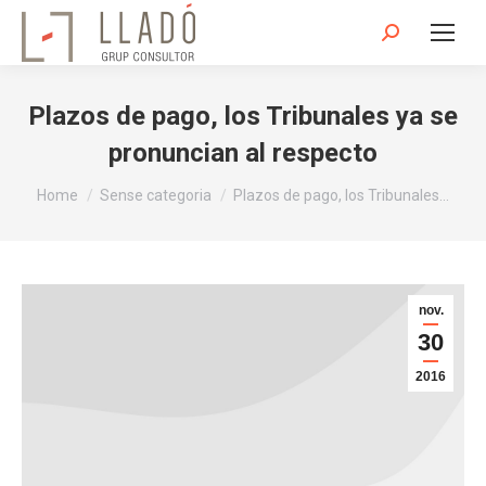
Search:
Plazos de pago, los Tribunales ya se
pronuncian al respecto
You are here:
Home
Sense categoria
Plazos de pago, los Tribunales…
nov.
30
2016