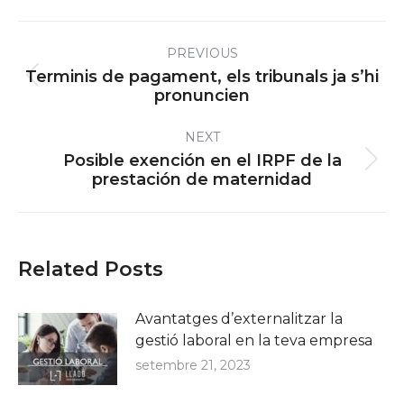
Post
PREVIOUS
navigation
Terminis de pagament, els tribunals ja s’hi
Previous
pronuncien
post:
NEXT
Posible exención en el IRPF de la
Next
prestación de maternidad
post:
Related Posts
Avantatges d’externalitzar la
gestió laboral en la teva empresa
setembre 21, 2023