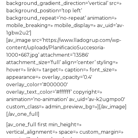
background_gradient_direction=’vertical’ src=»
background_position=’top left’
background_repeat=’no-repeat’ animation=»
mobile_breaking=» mobile_display=» av_uid=’av-
1gbw2u2′]
[av_image src=’https://www.lladogrup.com/wp-
content/uploads/PlanificacioSuccesoria-
1000×667.jpg’ attachment=’13586′
attachment_size=’full’ align=’center’ styling=»
hover=» link=» target=» caption=» font_size=»
appearance=» overlay_opacity=’0.4′
overlay_color=’#000000′
overlay_text_color=’#ffffff’ copyright=»
animation=’no-animation’ av_uid=’av-k2ugmpo0′
custom_class=» admin_preview_bg=»][/av_image]
[/av_one_full]
[av_one_full first min_height=»
vertical_alignment=» space=» custom_margin=»