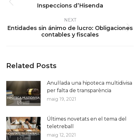
navigation
Previous
Inspeccions d’Hisenda
post:
NEXT
Entidades sin ánimo de lucro: Obligaciones
Next
contables y fiscales
post:
Related Posts
Anul·lada una hipoteca multidivisa
per falta de transparència
maig 19, 2021
Últimes novetats en el tema del
teletreball
maig 12, 2021