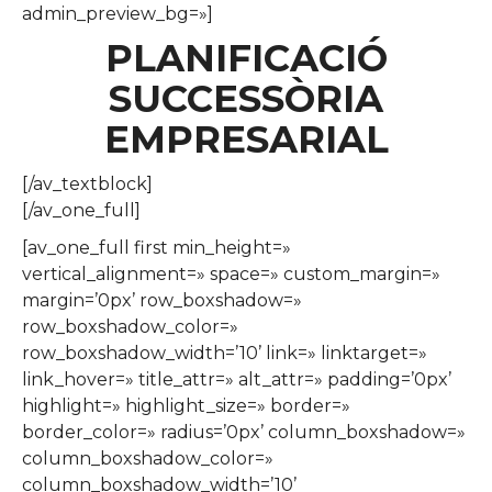
admin_preview_bg=»]
PLANIFICACIÓ
SUCCESSÒRIA
EMPRESARIAL
[/av_textblock]
[/av_one_full]
[av_one_full first min_height=»
vertical_alignment=» space=» custom_margin=»
margin=’0px’ row_boxshadow=»
row_boxshadow_color=»
row_boxshadow_width=’10’ link=» linktarget=»
link_hover=» title_attr=» alt_attr=» padding=’0px’
highlight=» highlight_size=» border=»
border_color=» radius=’0px’ column_boxshadow=»
column_boxshadow_color=»
column_boxshadow_width=’10’