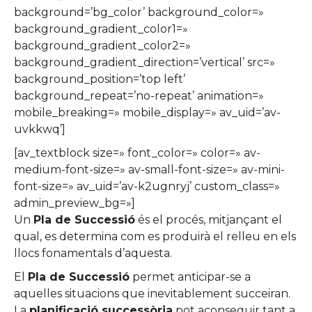
background=’bg_color’ background_color=»
background_gradient_color1=»
background_gradient_color2=»
background_gradient_direction=’vertical’ src=»
background_position=’top left’
background_repeat=’no-repeat’ animation=»
mobile_breaking=» mobile_display=» av_uid=’av-
uvkkwq’]
[av_textblock size=» font_color=» color=» av-
medium-font-size=» av-small-font-size=» av-mini-
font-size=» av_uid=’av-k2ugnryj’ custom_class=»
admin_preview_bg=»]
Un
Pla de Successió
és el procés, mitjançant el
qual, es determina com es produirà el relleu en els
llocs fonamentals d’aquesta.
El
Pla de Successió
permet anticipar-se a
aquelles situacions que inevitablement succeiran.
La
planificació successòria
pot aconseguir tant a