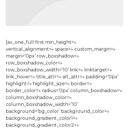
[av_one_full first min_height=»
vertical_alignment=» space=» custom_margin=»
margin=’0px’ row_boxshadow=»
row_boxshadow_color=»
row_boxshadow_width=’10’ link=» linktarget=»
link_hover=» title_attr=» alt_attr=» padding=’0px’
highlight=» highlight_size=» border=»
border_color=» radius=’0px’ column_boxshadow=»
column_boxshadow_color=»
column_boxshadow_width=’10’
background=’bg_color’ background_color=»
background_gradient_color1=»
background_gradient_color2=»