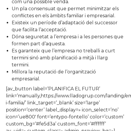
com una possible venda.
Un pla consensuat que permet minimitzar els
conflictes en els àmbits familiar i empresarial.
Existeix un període d’adaptació del successor
que facilita l’acceptació.
Dóna seguretat a l’empresa i a les persones que
formen part d’aquesta.
Es garanteix que l’empresa no treballi a curt
termini sinó amb planificació a mitjà i llarg
termini.
Millora la reputació de l’organització
empresarial.
[av_button label=’PLANIFICA EL FUTUR’
link=’manually,https://www.lladogrup.com/landing/e
i-familia/’ link_target=’_blank’ size=’large’
position=’center’ label_display=» icon_select=’no’
icon=’ue800′ font=’entypo-fontello’ color=’custom’
custom_bg=’#fe5d3a’ custom_font=’#ffffff’
av_uid=» custom_class=» admin_preview_bg=»]