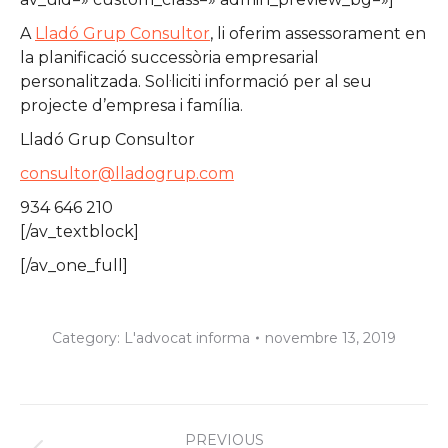
A
Lladó Grup Consultor
, li oferim assessorament en
la planificació successòria empresarial
personalitzada. Sol·liciti informació per al seu
projecte d’empresa i família.
Lladó Grup Consultor
consultor@lladogrup.com
934 646 210
[/av_textblock]
[/av_one_full]
Category:
L'advocat informa
novembre 13, 2019
Post
PREVIOUS