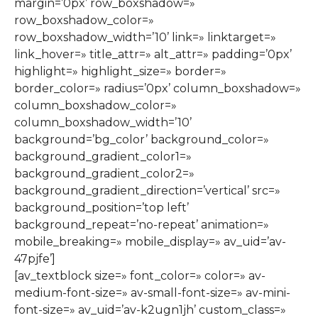
margin=’0px’ row_boxshadow=»
row_boxshadow_color=»
row_boxshadow_width=’10’ link=» linktarget=»
link_hover=» title_attr=» alt_attr=» padding=’0px’
highlight=» highlight_size=» border=»
border_color=» radius=’0px’ column_boxshadow=»
column_boxshadow_color=»
column_boxshadow_width=’10’
background=’bg_color’ background_color=»
background_gradient_color1=»
background_gradient_color2=»
background_gradient_direction=’vertical’ src=»
background_position=’top left’
background_repeat=’no-repeat’ animation=»
mobile_breaking=» mobile_display=» av_uid=’av-
47pjfe’]
[av_textblock size=» font_color=» color=» av-
medium-font-size=» av-small-font-size=» av-mini-
font-size=» av_uid=’av-k2ugn1jh’ custom_class=»