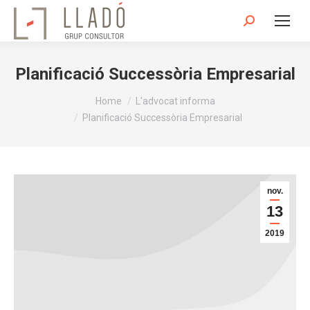
Search:
Planificació Successòria Empresarial
You are here:
Home
L'advocat informa
Planificació Successòria Empresarial
nov.
13
2019