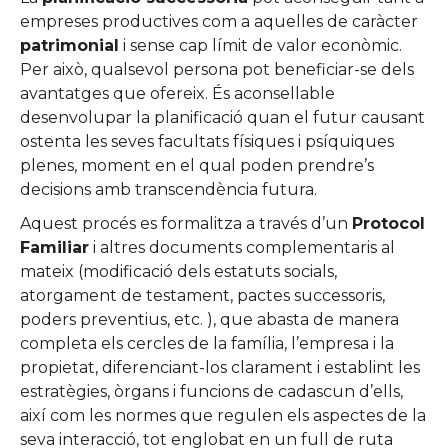
empreses productives com a aquelles de caràcter
patrimonial
i sense cap límit de valor econòmic.
Per això, qualsevol persona pot beneficiar-se dels
avantatges que ofereix. És aconsellable
desenvolupar la planificació quan el futur causant
ostenta les seves facultats físiques i psíquiques
plenes, moment en el qual poden prendre’s
decisions amb transcendència futura.
Aquest procés es formalitza a través d’un
Protocol
Familiar
i altres documents complementaris al
mateix (modificació dels estatuts socials,
atorgament de testament, pactes successoris,
poders preventius, etc. ), que abasta de manera
completa els cercles de la família, l’empresa i la
propietat, diferenciant-los clarament i establint les
estratègies, òrgans i funcions de cadascun d’ells,
així com les normes que regulen els aspectes de la
seva interacció, tot englobat en un full de ruta