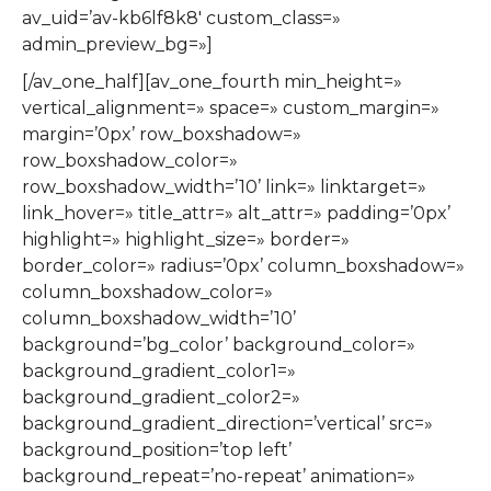
av_uid=’av-kb6lf8k8′ custom_class=»
admin_preview_bg=»]
[/av_one_half][av_one_fourth min_height=»
vertical_alignment=» space=» custom_margin=»
margin=’0px’ row_boxshadow=»
row_boxshadow_color=»
row_boxshadow_width=’10’ link=» linktarget=»
link_hover=» title_attr=» alt_attr=» padding=’0px’
highlight=» highlight_size=» border=»
border_color=» radius=’0px’ column_boxshadow=»
column_boxshadow_color=»
column_boxshadow_width=’10’
background=’bg_color’ background_color=»
background_gradient_color1=»
background_gradient_color2=»
background_gradient_direction=’vertical’ src=»
background_position=’top left’
background_repeat=’no-repeat’ animation=»