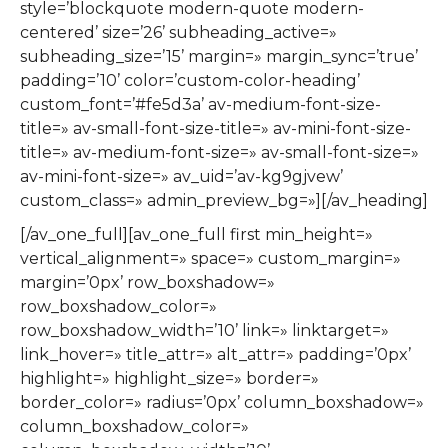
style=’blockquote modern-quote modern-
centered’ size=’26’ subheading_active=»
subheading_size=’15’ margin=» margin_sync=’true’
padding=’10’ color=’custom-color-heading’
custom_font=’#fe5d3a’ av-medium-font-size-
title=» av-small-font-size-title=» av-mini-font-size-
title=» av-medium-font-size=» av-small-font-size=»
av-mini-font-size=» av_uid=’av-kg9gjvew’
custom_class=» admin_preview_bg=»][/av_heading]
[/av_one_full][av_one_full first min_height=»
vertical_alignment=» space=» custom_margin=»
margin=’0px’ row_boxshadow=»
row_boxshadow_color=»
row_boxshadow_width=’10’ link=» linktarget=»
link_hover=» title_attr=» alt_attr=» padding=’0px’
highlight=» highlight_size=» border=»
border_color=» radius=’0px’ column_boxshadow=»
column_boxshadow_color=»