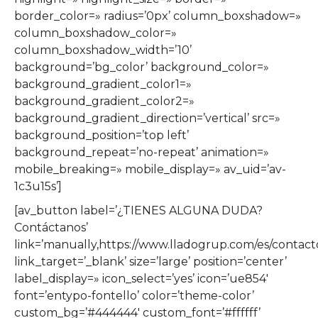
border_color=» radius=’0px’ column_boxshadow=»
column_boxshadow_color=»
column_boxshadow_width=’10’
background=’bg_color’ background_color=»
background_gradient_color1=»
background_gradient_color2=»
background_gradient_direction=’vertical’ src=»
background_position=’top left’
background_repeat=’no-repeat’ animation=»
mobile_breaking=» mobile_display=» av_uid=’av-
1c3u15s’]
[av_button label=’¿TIENES ALGUNA DUDA?
Contáctanos’
link=’manually,https://www.lladogrup.com/es/contacto
link_target=’_blank’ size=’large’ position=’center’
label_display=» icon_select=’yes’ icon=’ue854′
font=’entypo-fontello’ color=’theme-color’
custom_bg=’#444444′ custom_font=’#ffffff’