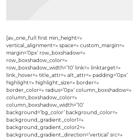
[av_one_full first min_height=»
vertical_alignment=» space=» custom_margin=»
margin=’0px’ row_boxshadow=»
row_boxshadow_color=»
row_boxshadow_width=’10’ link=» linktarget=»
link_hover=» title_attr=» alt_attr=» padding=’0px’
highlight=» highlight_size=» border=»
border_color=» radius=’0px’ column_boxshadow=»
column_boxshadow_color=»
column_boxshadow_width=’10’
background=’bg_color’ background_color=»
background_gradient_color1=»
background_gradient_color2=»
background_gradient_direction=’vertical’ src=»