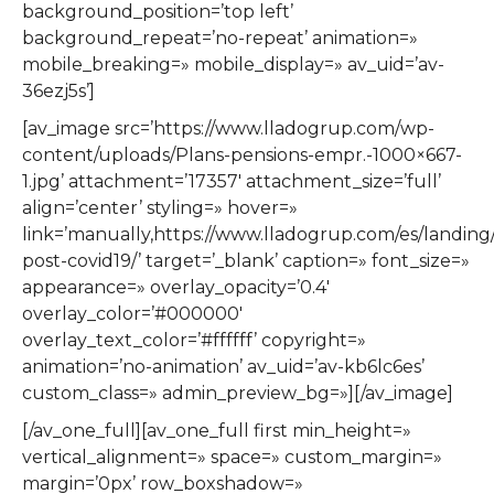
background_position=’top left’
background_repeat=’no-repeat’ animation=»
mobile_breaking=» mobile_display=» av_uid=’av-
36ezj5s’]
[av_image src=’https://www.lladogrup.com/wp-
content/uploads/Plans-pensions-empr.-1000×667-
1.jpg’ attachment=’17357′ attachment_size=’full’
align=’center’ styling=» hover=»
link=’manually,https://www.lladogrup.com/es/landing
post-covid19/’ target=’_blank’ caption=» font_size=»
appearance=» overlay_opacity=’0.4′
overlay_color=’#000000′
overlay_text_color=’#ffffff’ copyright=»
animation=’no-animation’ av_uid=’av-kb6lc6es’
custom_class=» admin_preview_bg=»][/av_image]
[/av_one_full][av_one_full first min_height=»
vertical_alignment=» space=» custom_margin=»
margin=’0px’ row_boxshadow=»