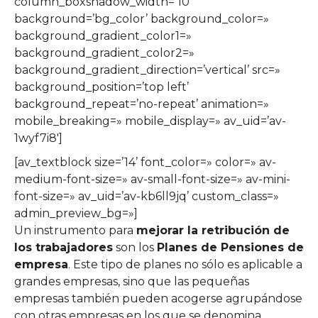
column_boxshadow_width=’10’
background=’bg_color’ background_color=»
background_gradient_color1=»
background_gradient_color2=»
background_gradient_direction=’vertical’ src=»
background_position=’top left’
background_repeat=’no-repeat’ animation=»
mobile_breaking=» mobile_display=» av_uid=’av-
1wyf7i8′]
[av_textblock size=’14’ font_color=» color=» av-
medium-font-size=» av-small-font-size=» av-mini-
font-size=» av_uid=’av-kb6ll9jq’ custom_class=»
admin_preview_bg=»]
Un instrumento para
mejorar la retribución de
los trabajadores
son los
Planes de Pensiones de
empresa
. Este tipo de planes no sólo es aplicable a
grandes empresas, sino que las pequeñas
empresas también pueden acogerse agrupándose
con otras empresas en los que se denomina