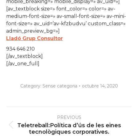
mobile_breaking=» mobile_display=» av_uid=»]
[av_textblock size=» font_color=» color=» av-
medium-font-size=» av-small-font-size=» av-mini-
font-size=» av_uid=’av-kfzbudvu’ custom_class=»
admin_preview_bg=»]
Lladó Grup Consultor
934 646 210
[/av_textblock]
[/av_one_full]
Category:
Sense categoria
octubre 14, 2020
Post
PREVIOUS
navigation
Teletreball:Política d’ús de les eines
Previous
tecnològiques corporatives.
post: