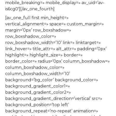
mobile_breaking=» mobile_display=» av_uid=’av-
is6cg0′][/av_one_fourth]
[av_one_full first min_height=»
vertical_alignment=» space=» custom_margin=»
margin=’0px’ row_boxshadow=»
row_boxshadow_color=»
row_boxshadow_width=’10’ link=» linktarget=»
link_hover=» title_attr=» alt_attr=» padding=’0px’
highlight=» highlight_size=» border=»
border_color=» radius=’0px’ column_boxshadow=»
column_boxshadow_color=»
column_boxshadow_width=’10’
background=’bg_color’ background_color=»
background_gradient_color1=»
background_gradient_color2=»
background_gradient_direction=’vertical’ src=»
background_position=’top left’
background_repeat=’no-repeat’ animation=»