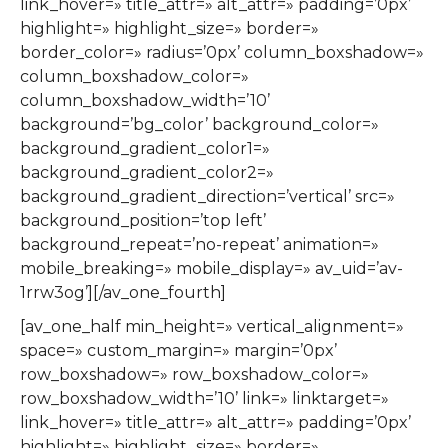
link_hover=» title_attr=» alt_attr=» padding=’0px’
highlight=» highlight_size=» border=»
border_color=» radius=’0px’ column_boxshadow=»
column_boxshadow_color=»
column_boxshadow_width=’10’
background=’bg_color’ background_color=»
background_gradient_color1=»
background_gradient_color2=»
background_gradient_direction=’vertical’ src=»
background_position=’top left’
background_repeat=’no-repeat’ animation=»
mobile_breaking=» mobile_display=» av_uid=’av-
1rrw3og’][/av_one_fourth]
[av_one_half min_height=» vertical_alignment=»
space=» custom_margin=» margin=’0px’
row_boxshadow=» row_boxshadow_color=»
row_boxshadow_width=’10’ link=» linktarget=»
link_hover=» title_attr=» alt_attr=» padding=’0px’
highlight=» highlight_size=» border=»