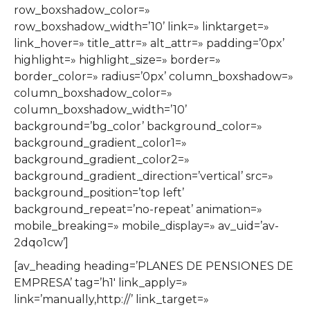
row_boxshadow_color=»
row_boxshadow_width=’10’ link=» linktarget=»
link_hover=» title_attr=» alt_attr=» padding=’0px’
highlight=» highlight_size=» border=»
border_color=» radius=’0px’ column_boxshadow=»
column_boxshadow_color=»
column_boxshadow_width=’10’
background=’bg_color’ background_color=»
background_gradient_color1=»
background_gradient_color2=»
background_gradient_direction=’vertical’ src=»
background_position=’top left’
background_repeat=’no-repeat’ animation=»
mobile_breaking=» mobile_display=» av_uid=’av-
2dqo1cw’]
[av_heading heading=’PLANES DE PENSIONES DE
EMPRESA’ tag=’h1′ link_apply=»
link=’manually,http://’ link_target=»