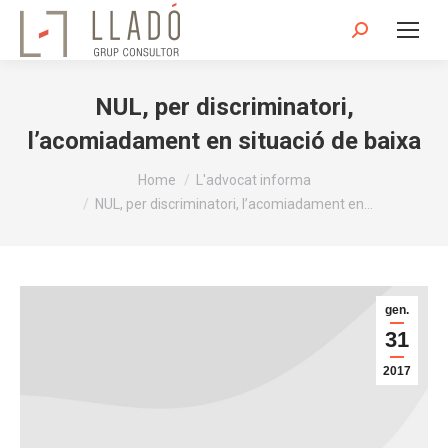
Search:
NUL, per discriminatori,
l’acomiadament en situació de baixa
You are here:
Home
L'advocat informa
NUL, per discriminatori, l’acomiadament en…
gen.
31
2017