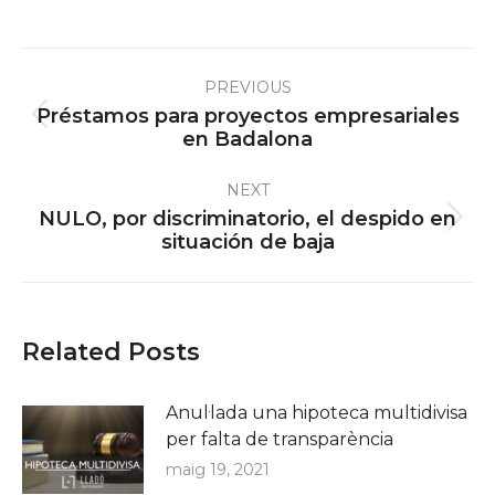
Post
PREVIOUS
navigation
Préstamos para proyectos empresariales
Previous
en Badalona
post:
NEXT
NULO, por discriminatorio, el despido en
Next
situación de baja
post:
Related Posts
Anul·lada una hipoteca multidivisa
per falta de transparència
maig 19, 2021