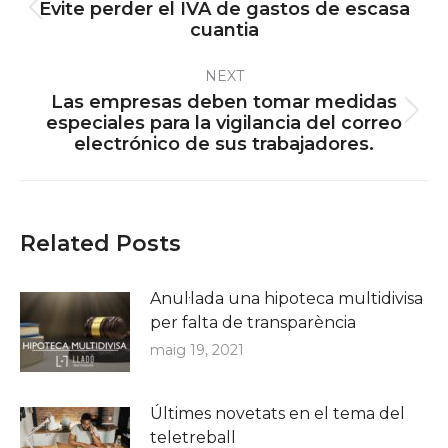
Evite perder el IVA de gastos de escasa
Previous
cuantia
post:
NEXT
Las empresas deben tomar medidas
Next
especiales para la vigilancia del correo
electrónico de sus trabajadores.
post:
Related Posts
Anul·lada una hipoteca multidivisa
per falta de transparència
maig 19, 2021
Últimes novetats en el tema del
teletreball