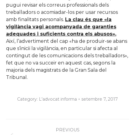
pugui revisar els correus professionals dels
treballadors o acomiadar-los per usar recursos
amb finalitats personals.
La clau és que «la
vigilància vagi acompanyada de garanties
adequades i suficients contra els abusos».
Així, l’advertiment del cap «ha de produir-se abans
que s’iniciï la vigilància, en particular si afecta al
contingut de les comunicacions dels treballadors»,
fet que no va succeir en aquest cas, segons la
majoria dels magistrats de la Gran Sala del
Tribunal.
Category:
L'advocat informa
setembre 7, 2017
Post
PREVIOUS
navigation