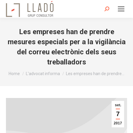
Search:
Les empreses han de prendre
mesures especials per a la vigilància
del correu electrònic dels seus
treballadors
You are here:
Home
L'advocat informa
Les empreses han de prendre…
set.
7
2017