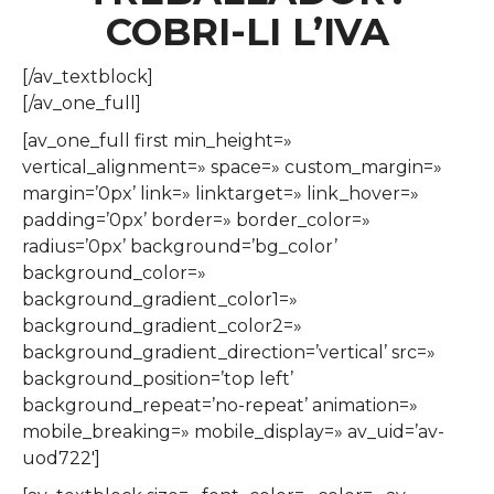
COBRI-LI L’IVA
[/av_textblock]
[/av_one_full]
[av_one_full first min_height=»
vertical_alignment=» space=» custom_margin=»
margin=’0px’ link=» linktarget=» link_hover=»
padding=’0px’ border=» border_color=»
radius=’0px’ background=’bg_color’
background_color=»
background_gradient_color1=»
background_gradient_color2=»
background_gradient_direction=’vertical’ src=»
background_position=’top left’
background_repeat=’no-repeat’ animation=»
mobile_breaking=» mobile_display=» av_uid=’av-
uod722′]