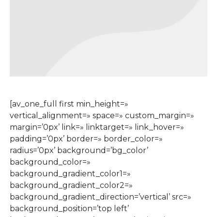
[av_one_full first min_height=»
vertical_alignment=» space=» custom_margin=»
margin=’0px’ link=» linktarget=» link_hover=»
padding=’0px’ border=» border_color=»
radius=’0px’ background=’bg_color’
background_color=»
background_gradient_color1=»
background_gradient_color2=»
background_gradient_direction=’vertical’ src=»
background_position=’top left’