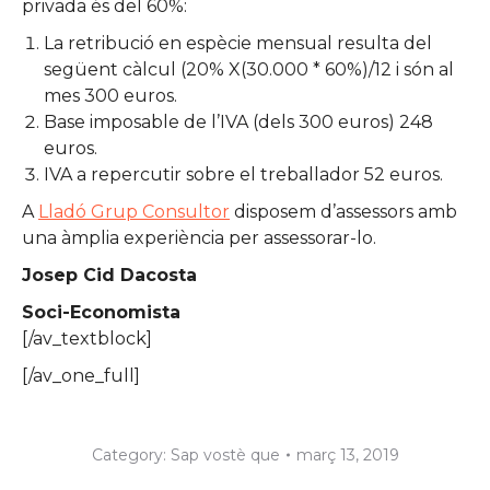
privada és del 60%:
La retribució en espècie mensual resulta del
següent càlcul (20% X(30.000 * 60%)/12 i són al
mes 300 euros.
Base imposable de l’IVA (dels 300 euros) 248
euros.
IVA a repercutir sobre el treballador 52 euros.
A
Lladó Grup Consultor
disposem d’assessors amb
una àmplia experiència per assessorar-lo.
Josep Cid Dacosta
Soci-Economista
[/av_textblock]
[/av_one_full]
Category:
Sap vostè que
març 13, 2019