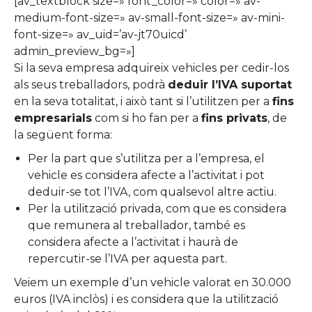
[av_textblock size=» font_color=» color=» av-
medium-font-size=» av-small-font-size=» av-mini-
font-size=» av_uid=’av-jt70uicd’
admin_preview_bg=»]
Si la seva empresa adquireix vehicles per cedir-los
als seus treballadors, podrà
deduir l’IVA suportat
en la seva totalitat, i això tant si l’utilitzen per a
fins
empresarials
com si ho fan per a
fins privats
, de
la següent forma:
Per la part que s’utilitza per a l’empresa, el
vehicle es considera afecte a l’activitat i pot
deduir-se tot l’IVA, com qualsevol altre actiu.
Per la utilització privada, com que es considera
que remunera al treballador, també es
considera afecte a l’activitat i haurà de
repercutir-se l’IVA per aquesta part.
Veiem un exemple d’un vehicle valorat en 30.000
euros (IVA inclòs) i es considera que la utilització