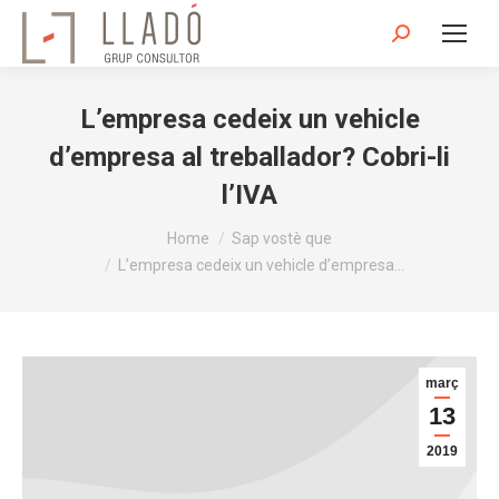
Search:
L’empresa cedeix un vehicle
d’empresa al treballador? Cobri-li
l’IVA
You are here:
Home
Sap vostè que
L’empresa cedeix un vehicle d’empresa…
març
13
2019