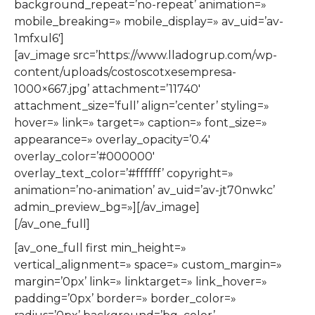
background_repeat=’no-repeat’ animation=»
mobile_breaking=» mobile_display=» av_uid=’av-
1mfxul6′]
[av_image src=’https://www.lladogrup.com/wp-
content/uploads/costoscotxesempresa-
1000×667.jpg’ attachment=’11740′
attachment_size=’full’ align=’center’ styling=»
hover=» link=» target=» caption=» font_size=»
appearance=» overlay_opacity=’0.4′
overlay_color=’#000000′
overlay_text_color=’#ffffff’ copyright=»
animation=’no-animation’ av_uid=’av-jt70nwkc’
admin_preview_bg=»][/av_image]
[/av_one_full]
[av_one_full first min_height=»
vertical_alignment=» space=» custom_margin=»
margin=’0px’ link=» linktarget=» link_hover=»
padding=’0px’ border=» border_color=»