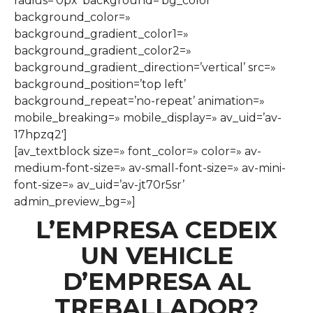
radius=’0px’ background=’bg_color’
background_color=»
background_gradient_color1=»
background_gradient_color2=»
background_gradient_direction=’vertical’ src=»
background_position=’top left’
background_repeat=’no-repeat’ animation=»
mobile_breaking=» mobile_display=» av_uid=’av-
17hpzq2′]
[av_textblock size=» font_color=» color=» av-
medium-font-size=» av-small-font-size=» av-mini-
font-size=» av_uid=’av-jt70r5sr’
admin_preview_bg=»]
L’EMPRESA CEDEIX
UN VEHICLE
D’EMPRESA AL
TREBALLADOR?