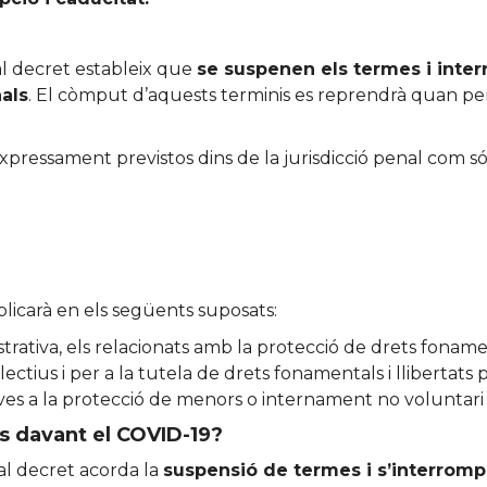
ial decret estableix que
se suspenen els termes i inte
nals
. El còmput d’aquests terminis es reprendrà quan perd
pressament previstos dins de la jurisdicció penal com só
aplicarà en els següents suposats:
strativa, els relacionats amb la protecció de drets fonam
ol·lectius i per a la tutela de drets fonamentals i llibertats
latives a la protecció de menors o internament no voluntari
s davant el COVID-19?
ial decret acorda la
suspensió de termes i s’interrompe