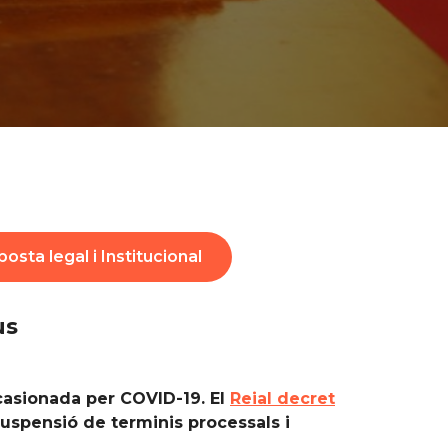
osta legal i Institucional
us
ocasionada per COVID-19. El
Reial decret
 suspensió de terminis processals i