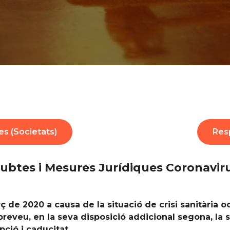
es (Societats)
Resp
ubtes i Mesures Jurídiques Coronavir
 de 2020 a causa de la situació de crisi sanitària 
 preveu, en la seva disposició addicional segona, la
pció i caducitat.