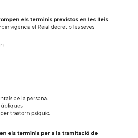
rrompen els terminis
previstos en les lleis
in vigència el Reial decret o les seves
n:
entals de la persona.
 públiques.
 per trastorn psíquic.
n els terminis per a la tramitació de