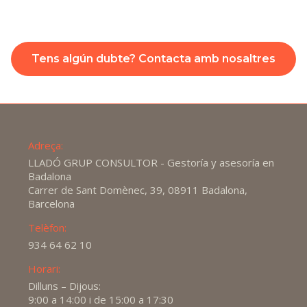
Tens algún dubte? Contacta amb nosaltres
Adreça:
LLADÓ GRUP CONSULTOR - Gestoría y asesoría en
Badalona
Carrer de Sant Domènec, 39, 08911 Badalona,
Barcelona
Telèfon:
934 64 62 10
Horari:
Dilluns – Dijous:
9:00 a 14:00 i de 15:00 a 17:30