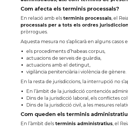
Com afecta els terminis processals?
En relació amb els
terminis processals
, el Re
processals per a tots els ordres jurisdiccio
pròrrogues.
Aquesta mesura no s’aplicarà en alguns casos ex
els procediments d’habeas corpus,
actuacions de serveis de guàrdia,
actuacions amb el detingut,
vigilància penitenciària i violència de gènere.
En la resta de jurisdiccions, la interrupció no s’
En l’àmbit de la jurisdicció contenciós admini
Dins de la jurisdicció laboral, els conflictes c
Dins de la jurisdicció civil, a les mesures re
Com queden els terminis administratiu
En l’àmbit dels
terminis administratius
, el Re