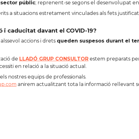
 sector públic
; reprenent-se segons el desenvolupat en l
its a situacions estretament vinculades als fets justifica
 i caducitat davant el COVID-19?
lssevol accions i drets
queden suspesos durant el ter
tzació de
LLADÓ GRUP CONSULTOR
estem preparats per 
siti en relació a la situació actual.
ls nostres equips de professionals.
up.com
anirem actualitzant tota la informació rellevant 