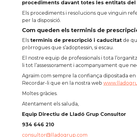
procediments davant totes les entitats del
Els procediments i resolucions que vinguin refer
per la disposició.
Com queden els terminis de prescripció
Els
terminis de prescripció i caducitat
de qua
pròrrogues que s’adoptessin, si escau.
El nostre equip de professionals i tota l’organi
li tot l’assessorament i acompanyament que neces
Agraïm com sempre la confiança dipositada en e
Recordar-li que en la nostra web
www.lladogr
Moltes gràcies.
Atentament els saluda,
Equip Directiu de Lladó Grup Consultor
934 646 210
consultor@lladogrup.com