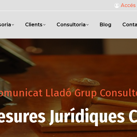
Accés 
oria
Clients
Consultoria
Blog
Cont
omunicat Lladó Grup Consult
esures Jurídiques 