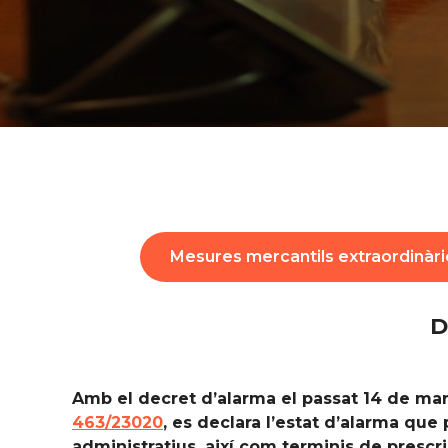
Mesures mercantils extraordinàri
D
Amb el decret d’alarma el passat 14 de març
463/23020
, es declara l’estat d’alarma que
administratius, així com terminis de prescri