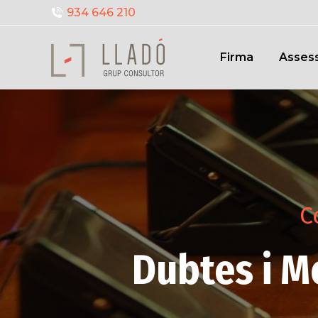
934 646 210
Firma
Assess
C
Dubtes i M