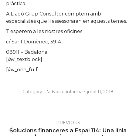
pràctica.
A Lladó Grup Consultor comptem amb
especialistes que li assessoraran en aquests temes.
T’esperem a les nostres oficines
c/ Sant Domènec, 39-41
08911 – Badalona
[/av_textblock]
[/av_one_full]
Category:
L'advocat informa
juliol 11, 2018
Post
PREVIOUS
navigation
Solucions financeres a Espai 114: Una línia
Previous