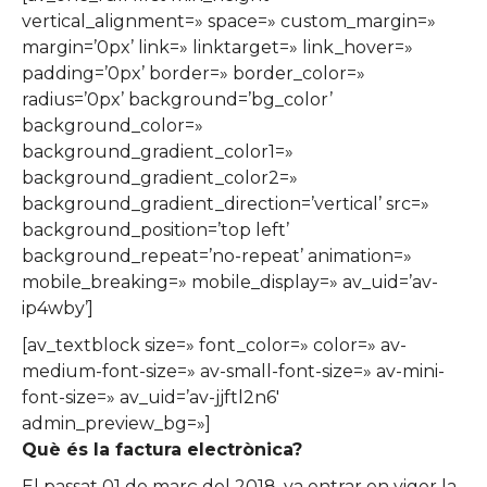
vertical_alignment=» space=» custom_margin=»
margin=’0px’ link=» linktarget=» link_hover=»
padding=’0px’ border=» border_color=»
radius=’0px’ background=’bg_color’
background_color=»
background_gradient_color1=»
background_gradient_color2=»
background_gradient_direction=’vertical’ src=»
background_position=’top left’
background_repeat=’no-repeat’ animation=»
mobile_breaking=» mobile_display=» av_uid=’av-
ip4wby’]
[av_textblock size=» font_color=» color=» av-
medium-font-size=» av-small-font-size=» av-mini-
font-size=» av_uid=’av-jjftl2n6′
admin_preview_bg=»]
Què és la factura electrònica?
El passat 01 de març del 2018, va entrar en vigor la