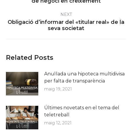
de negoci en creixement
post:
NEXT
Obligació d’informar del «titular real» de la
Next
seva societat
post:
Related Posts
Anul·lada una hipoteca multidivisa
per falta de transparència
maig 19, 2021
Últimes novetats en el tema del
teletreball
maig 12, 2021