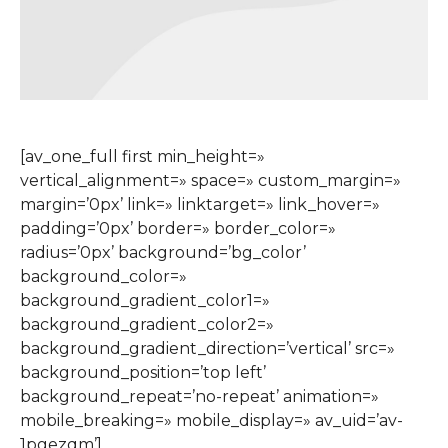
[av_one_full first min_height=»
vertical_alignment=» space=» custom_margin=»
margin=’0px’ link=» linktarget=» link_hover=»
padding=’0px’ border=» border_color=»
radius=’0px’ background=’bg_color’
background_color=»
background_gradient_color1=»
background_gradient_color2=»
background_gradient_direction=’vertical’ src=»
background_position=’top left’
background_repeat=’no-repeat’ animation=»
mobile_breaking=» mobile_display=» av_uid=’av-
1pgezqm’]