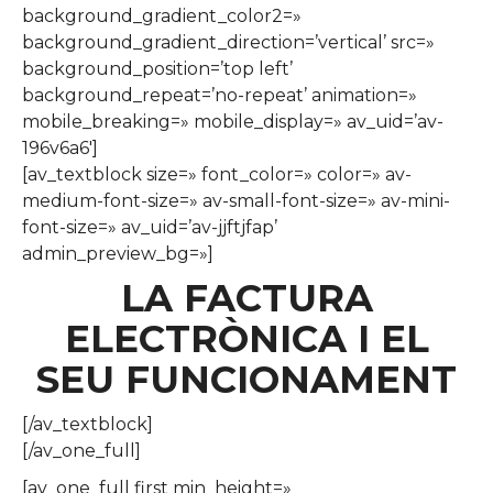
background_gradient_color2=»
background_gradient_direction=’vertical’ src=»
background_position=’top left’
background_repeat=’no-repeat’ animation=»
mobile_breaking=» mobile_display=» av_uid=’av-
196v6a6′]
[av_textblock size=» font_color=» color=» av-
medium-font-size=» av-small-font-size=» av-mini-
font-size=» av_uid=’av-jjftjfap’
admin_preview_bg=»]
LA FACTURA
ELECTRÒNICA I EL
SEU FUNCIONAMENT
[/av_textblock]
[/av_one_full]
[av_one_full first min_height=»