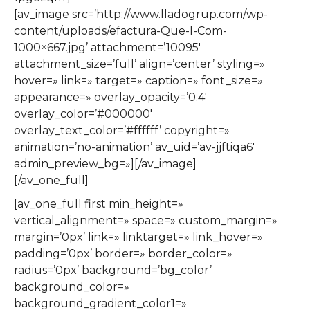
[av_image src=’http://www.lladogrup.com/wp-
content/uploads/efactura-Que-I-Com-
1000×667.jpg’ attachment=’10095′
attachment_size=’full’ align=’center’ styling=»
hover=» link=» target=» caption=» font_size=»
appearance=» overlay_opacity=’0.4′
overlay_color=’#000000′
overlay_text_color=’#ffffff’ copyright=»
animation=’no-animation’ av_uid=’av-jjftiqa6′
admin_preview_bg=»][/av_image]
[/av_one_full]
[av_one_full first min_height=»
vertical_alignment=» space=» custom_margin=»
margin=’0px’ link=» linktarget=» link_hover=»
padding=’0px’ border=» border_color=»
radius=’0px’ background=’bg_color’
background_color=»
background_gradient_color1=»