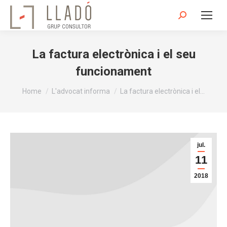
Search:
La factura electrònica i el seu
funcionament
You are here:
Home
L'advocat informa
La factura electrònica i el…
jul.
11
2018