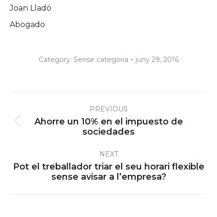
Joan Lladó
Abogado
Category:
Sense categoria
juny 29, 2016
Post
PREVIOUS
navigation
Ahorre un 10% en el impuesto de
Previous
sociedades
post:
NEXT
Pot el treballador triar el seu horari flexible
Next
sense avisar a l’empresa?
post: