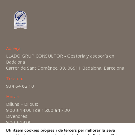
Adreça:
LLADÓ GRUP CONSULTOR - Gestoría y asesoría en
Badalona
Carrer de Sant Domènec, 39, 08911 Badalona, Barcelona
Telèfon:
934 64 62 10
Horari:
Dilluns – Dijous:
9:00 a 14:00 i de 15:00 a 17:30
Divendres:
9:00 a 14:00
Utilitzem cookies pròpies i de tercers per millorar la seva
Find us on: