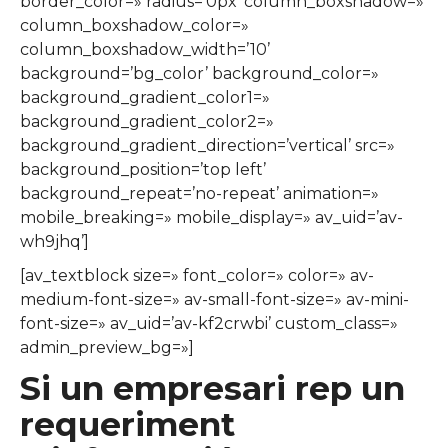
border_color=» radius=’0px’ column_boxshadow=»
column_boxshadow_color=»
column_boxshadow_width=’10’
background=’bg_color’ background_color=»
background_gradient_color1=»
background_gradient_color2=»
background_gradient_direction=’vertical’ src=»
background_position=’top left’
background_repeat=’no-repeat’ animation=»
mobile_breaking=» mobile_display=» av_uid=’av-
wh9jhq’]
[av_textblock size=» font_color=» color=» av-
medium-font-size=» av-small-font-size=» av-mini-
font-size=» av_uid=’av-kf2crwbi’ custom_class=»
admin_preview_bg=»]
Si un empresari rep un
requeriment