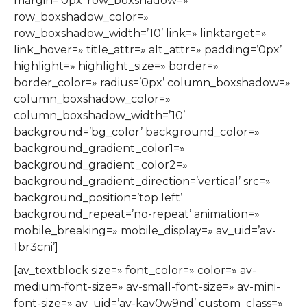
margin=’0px’ row_boxshadow=»
row_boxshadow_color=»
row_boxshadow_width=’10’ link=» linktarget=»
link_hover=» title_attr=» alt_attr=» padding=’0px’
highlight=» highlight_size=» border=»
border_color=» radius=’0px’ column_boxshadow=»
column_boxshadow_color=»
column_boxshadow_width=’10’
background=’bg_color’ background_color=»
background_gradient_color1=»
background_gradient_color2=»
background_gradient_direction=’vertical’ src=»
background_position=’top left’
background_repeat=’no-repeat’ animation=»
mobile_breaking=» mobile_display=» av_uid=’av-
1br3cni’]
[av_textblock size=» font_color=» color=» av-
medium-font-size=» av-small-font-size=» av-mini-
font-size=» av_uid=’av-kay0w9nd’ custom_class=»