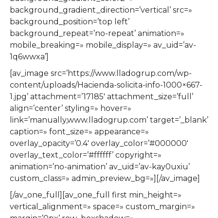
background_gradient_direction=’vertical’ src=»
background_position=’top left’
background_repeat=’no-repeat’ animation=»
mobile_breaking=» mobile_display=» av_uid=’av-
1q6wwxa’]
[av_image src=’https://www.lladogrup.com/wp-
content/uploads/Hacienda-solicita-info-1000×667-
1.jpg’ attachment=’17185′ attachment_size=’full’
align=’center’ styling=» hover=»
link=’manually,www.lladogrup.com’ target=’_blank’
caption=» font_size=» appearance=»
overlay_opacity=’0.4′ overlay_color=’#000000′
overlay_text_color=’#ffffff’ copyright=»
animation=’no-animation’ av_uid=’av-kay0uxiu’
custom_class=» admin_preview_bg=»][/av_image]
[/av_one_full][av_one_full first min_height=»
vertical_alignment=» space=» custom_margin=»