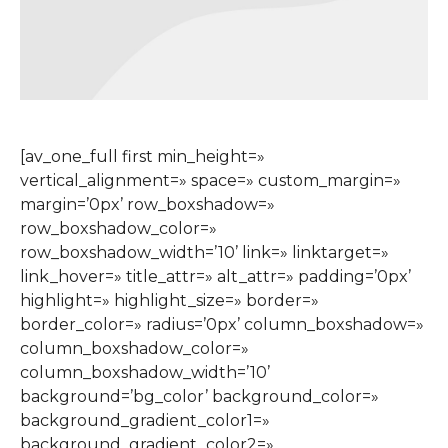
[av_one_full first min_height=»
vertical_alignment=» space=» custom_margin=»
margin=’0px’ row_boxshadow=»
row_boxshadow_color=»
row_boxshadow_width=’10’ link=» linktarget=»
link_hover=» title_attr=» alt_attr=» padding=’0px’
highlight=» highlight_size=» border=»
border_color=» radius=’0px’ column_boxshadow=»
column_boxshadow_color=»
column_boxshadow_width=’10’
background=’bg_color’ background_color=»
background_gradient_color1=»
background_gradient_color2=»