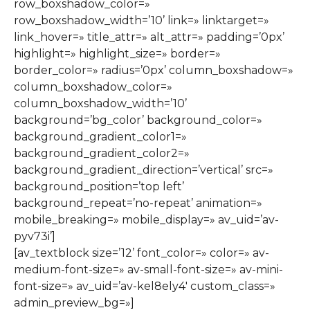
row_boxshadow_color=»
row_boxshadow_width=’10’ link=» linktarget=»
link_hover=» title_attr=» alt_attr=» padding=’0px’
highlight=» highlight_size=» border=»
border_color=» radius=’0px’ column_boxshadow=»
column_boxshadow_color=»
column_boxshadow_width=’10’
background=’bg_color’ background_color=»
background_gradient_color1=»
background_gradient_color2=»
background_gradient_direction=’vertical’ src=»
background_position=’top left’
background_repeat=’no-repeat’ animation=»
mobile_breaking=» mobile_display=» av_uid=’av-
pyv73i’]
[av_textblock size=’12’ font_color=» color=» av-
medium-font-size=» av-small-font-size=» av-mini-
font-size=» av_uid=’av-kel8ely4′ custom_class=»
admin_preview_bg=»]