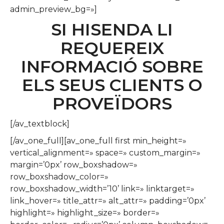
admin_preview_bg=»]
SI HISENDA LI
REQUEREIX
INFORMACIÓ SOBRE
ELS SEUS CLIENTS O
PROVEÏDORS
[/av_textblock]
[/av_one_full][av_one_full first min_height=»
vertical_alignment=» space=» custom_margin=»
margin=’0px’ row_boxshadow=»
row_boxshadow_color=»
row_boxshadow_width=’10’ link=» linktarget=»
link_hover=» title_attr=» alt_attr=» padding=’0px’
highlight=» highlight_size=» border=»