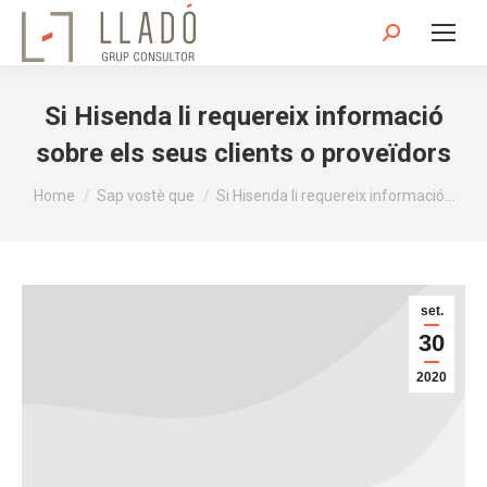
Search:
Si Hisenda li requereix informació
sobre els seus clients o proveïdors
You are here:
Home
Sap vostè que
Si Hisenda li requereix informació…
set.
30
2020