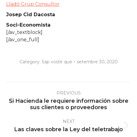
Lladó Grup Consultor
Josep Cid Dacosta
Soci-Economista
[/av_textblock]
[/av_one_full]
Category:
Sap vostè que
setembre 30, 2020
Post
PREVIOUS
navigation
Si Hacienda le requiere información sobre
Previous
sus clientes o proveedores
post:
NEXT
Next
Las claves sobre la Ley del teletrabajo
post: