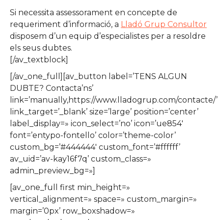
Si necessita assessorament en concepte de
requeriment d’informació, a
Lladó Grup Consultor
disposem d’un equip d’especialistes per a resoldre
els seus dubtes.
[/av_textblock]
[/av_one_full][av_button label=’TENS ALGUN
DUBTE? Contacta’ns’
link=’manually,https://www.lladogrup.com/contacte/’
link_target=’_blank’ size=’large’ position=’center’
label_display=» icon_select=’no’ icon=’ue854′
font=’entypo-fontello’ color=’theme-color’
custom_bg=’#444444′ custom_font=’#ffffff’
av_uid=’av-kay16f7q’ custom_class=»
admin_preview_bg=»]
[av_one_full first min_height=»
vertical_alignment=» space=» custom_margin=»
margin=’0px’ row_boxshadow=»