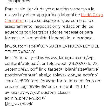
Trabajadores.
Para cualquier duda y/o cuestión respecto a la
nueva Ley el equipo jurídico laboral de
Lladó Grup
Consultor
está a su disposición, así como para el
asesoramiento, negociación y redacción de los
acuerdos con los trabajadores necesarios para
formalizar la modalidad laboral de teletrabajo.
[av_button label=’CONSULTA LA NUEVA LEY DEL
TELETRABAJO’
link=’manually,https://www.lladogrup.com/wp-
content/uploads/Llei-Teletreball-28.2020-de-22-
Setembre20.pdf’ link_target=’_blank’ size=’large’
position=’center’ label_display=» icon_select=’no’
icon=’ue800′ font=’entypo-fontello’ color=’custom’
custom_bg=’#796e65′ custom_font=’#ffffff’
av_uid=’av-wvsjd2′ custom_class=»
admin_preview_bg=»]
[/av_textblock]