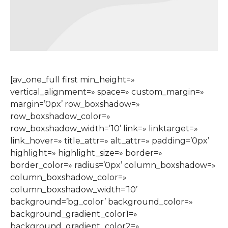
[av_one_full first min_height=»
vertical_alignment=» space=» custom_margin=»
margin=’0px’ row_boxshadow=»
row_boxshadow_color=»
row_boxshadow_width=’10’ link=» linktarget=»
link_hover=» title_attr=» alt_attr=» padding=’0px’
highlight=» highlight_size=» border=»
border_color=» radius=’0px’ column_boxshadow=»
column_boxshadow_color=»
column_boxshadow_width=’10’
background=’bg_color’ background_color=»
background_gradient_color1=»
background_gradient_color2=»