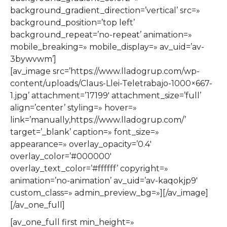
background_gradient_direction=’vertical’ src=»
background_position=’top left’
background_repeat=’no-repeat’ animation=»
mobile_breaking=» mobile_display=» av_uid=’av-
3bywvwm’]
[av_image src=’https://www.lladogrup.com/wp-
content/uploads/Claus-Llei-Teletrabajo-1000×667-
1.jpg’ attachment=’17199′ attachment_size=’full’
align=’center’ styling=» hover=»
link=’manually,https://www.lladogrup.com/’
target=’_blank’ caption=» font_size=»
appearance=» overlay_opacity=’0.4′
overlay_color=’#000000′
overlay_text_color=’#ffffff’ copyright=»
animation=’no-animation’ av_uid=’av-kaqokjp9′
custom_class=» admin_preview_bg=»][/av_image]
[/av_one_full]
[av_one_full first min_height=»