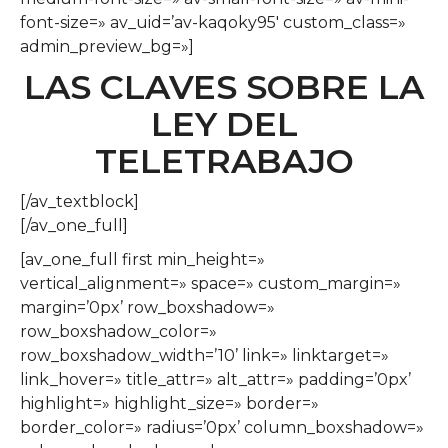
font-size=» av_uid=’av-kaqoky95′ custom_class=»
admin_preview_bg=»]
LAS CLAVES SOBRE LA
LEY DEL
TELETRABAJO
[/av_textblock]
[/av_one_full]
[av_one_full first min_height=»
vertical_alignment=» space=» custom_margin=»
margin=’0px’ row_boxshadow=»
row_boxshadow_color=»
row_boxshadow_width=’10’ link=» linktarget=»
link_hover=» title_attr=» alt_attr=» padding=’0px’
highlight=» highlight_size=» border=»
border_color=» radius=’0px’ column_boxshadow=»