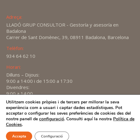
Adreça:
LLADÓ GRUP CONSULTOR - Gestoría y asesoría en
Badalona
Carrer de Sant Domènec, 39, 08911 Badalona, Barcelona
Telèfon:
934 64 62 10
Horari:
Dilluns – Dijous:
9:00 a 14:00 i de 15:00 a 17:30
Divendres:
9:00 a 14:00
Utilitzem cookies pròpies i de tercers per millorar la seva
Find us on:
experiència com a usuari i captar dades estadístiques. Pot
X
YouTube
Linkedin
acceptar o configurar les seves preferències de cookies des del
page
page
page
nostre panell de
configuració
. Consulti aquí la nostra
Política de
2026 -
Avís Legal
-
Política de privacitat
-
Política de
Cookies
.
opens
opens
opens
Cookies
in
in
in
Accepta
Configuració