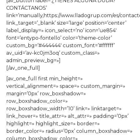
[av_button label=’¿TIENES ALGUNA DUDA?
CONTÁCTANOS’
link=’manually,https://www.lladogrup.com/es/contacto
link_target=’_blank’ size=’large’ position=’center’
label_display=» icon_select=’no’ icon=’ue854′
font=’entypo-fontello’ color=’theme-color’
custom_bg=’#444444′ custom_font=’#ffffff’
av_uid=’av-kc0jm3oq’ custom_class=»
admin_preview_bg=»]
[/av_one_full]
[av_one_full first min_height=»
vertical_alignment=» space=» custom_margin=»
margin=’0px’ row_boxshadow=»
row_boxshadow_color=»
row_boxshadow_width=’10’ link=» linktarget=»
link_hover=» title_attr=» alt_attr=» padding=’0px’
highlight=» highlight_size=» border=»
border_color=» radius=’0px’ column_boxshadow=»
column_boxshadow_color=»