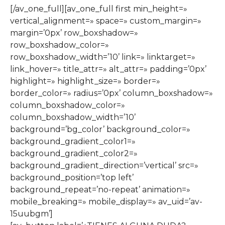
[/av_one_full][av_one_full first min_height=»
vertical_alignment=» space=» custom_margin=»
margin=’0px’ row_boxshadow=»
row_boxshadow_color=»
row_boxshadow_width=’10’ link=» linktarget=»
link_hover=» title_attr=» alt_attr=» padding=’0px’
highlight=» highlight_size=» border=»
border_color=» radius=’0px’ column_boxshadow=»
column_boxshadow_color=»
column_boxshadow_width=’10’
background=’bg_color’ background_color=»
background_gradient_color1=»
background_gradient_color2=»
background_gradient_direction=’vertical’ src=»
background_position=’top left’
background_repeat=’no-repeat’ animation=»
mobile_breaking=» mobile_display=» av_uid=’av-
15uubgm’]