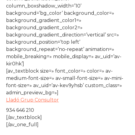
column_boxshadow_width=’10’
background=’bg_color’ background_color=»
background_gradient_color1=»
background_gradient_color2=»
background_gradient_direction=’vertical’ src=»
background_position=’top left’
background_repeat=’no-repeat’ animation=»
mobile_breaking=» mobile_display=» av_uid=’av-
kir0hk’]
[av_textblock size=» font_color=» color=» av-
medium-font-size=» av-small-font-size=» av-mini-
font-size=» av_uid=’av-kev9yhsb’ custom_class=»
admin_preview_bg=»]
Lladó Grup Consultor
934 646 210
[/av_textblock]
[/av_one_full]