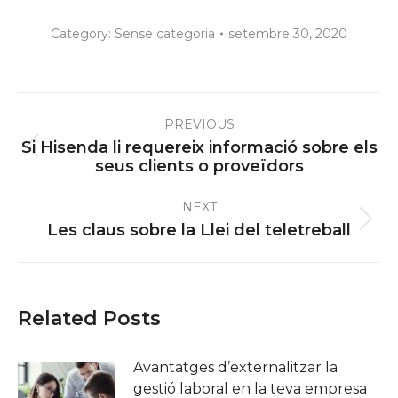
Category:
Sense categoria
setembre 30, 2020
Post
PREVIOUS
navigation
Si Hisenda li requereix informació sobre els
Previous
seus clients o proveïdors
post:
NEXT
Next
Les claus sobre la Llei del teletreball
post:
Related Posts
Avantatges d’externalitzar la
gestió laboral en la teva empresa