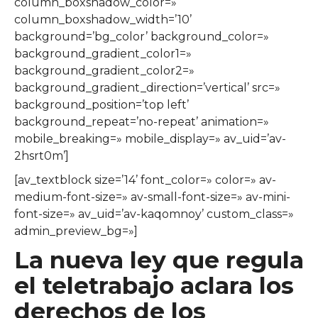
column_boxshadow_color=»
column_boxshadow_width=’10’
background=’bg_color’ background_color=»
background_gradient_color1=»
background_gradient_color2=»
background_gradient_direction=’vertical’ src=»
background_position=’top left’
background_repeat=’no-repeat’ animation=»
mobile_breaking=» mobile_display=» av_uid=’av-
2hsrt0m’]
[av_textblock size=’14’ font_color=» color=» av-
medium-font-size=» av-small-font-size=» av-mini-
font-size=» av_uid=’av-kaqomnoy’ custom_class=»
admin_preview_bg=»]
La nueva ley que regula
el teletrabajo aclara los
derechos de los