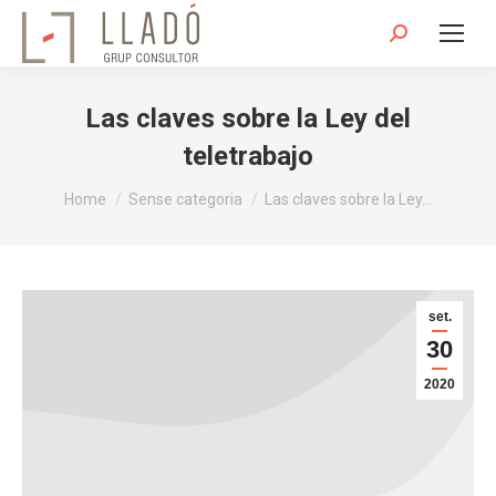
Search:
Las claves sobre la Ley del
teletrabajo
You are here:
Home
Sense categoria
Las claves sobre la Ley…
set.
30
2020