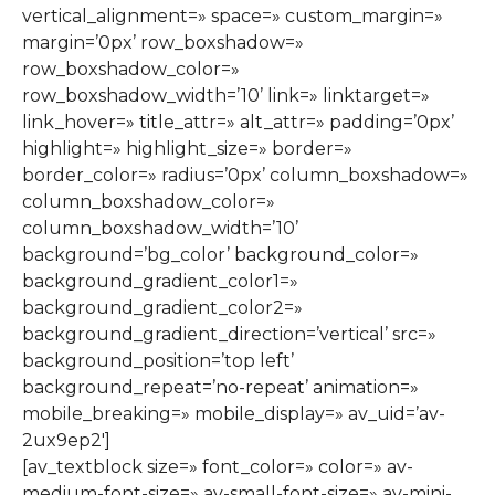
vertical_alignment=» space=» custom_margin=»
margin=’0px’ row_boxshadow=»
row_boxshadow_color=»
row_boxshadow_width=’10’ link=» linktarget=»
link_hover=» title_attr=» alt_attr=» padding=’0px’
highlight=» highlight_size=» border=»
border_color=» radius=’0px’ column_boxshadow=»
column_boxshadow_color=»
column_boxshadow_width=’10’
background=’bg_color’ background_color=»
background_gradient_color1=»
background_gradient_color2=»
background_gradient_direction=’vertical’ src=»
background_position=’top left’
background_repeat=’no-repeat’ animation=»
mobile_breaking=» mobile_display=» av_uid=’av-
2ux9ep2′]
[av_textblock size=» font_color=» color=» av-
medium-font-size=» av-small-font-size=» av-mini-