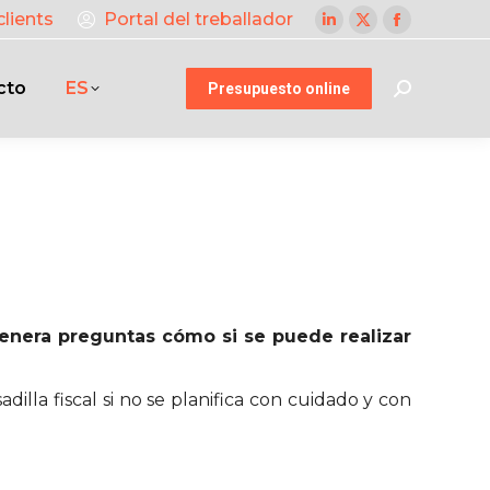
clients
Portal del treballador
Linkedin
X
Facebook
page
page
page
cto
ES
opens
opens
opens
Presupuesto online
Buscar:
in
in
in
new
new
new
window
window
window
genera preguntas cómo si se puede realizar
la fiscal si no se planifica con cuidado y con