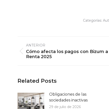
Categorías:
Au
Navegación
ANTERIOR
entre
Cómo afecta los pagos con Bizum a l
Publicación
publicaciones
Renta 2025
anterior:
Related Posts
Obligaciones de las
sociedades inactivas
29 de julio de 2026