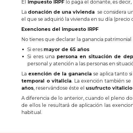
El
impuesto IRPF
lo paga el donante, es decir,
La
donación de una vivienda
se considera u
el que se adquirió la vivienda en su día (preci
Exenciones del impuesto IRPF
No tienes que declarar la ganancia patrimonial d
Si eres
mayor de 65 años
Si eres una
persona en situación de de
personal y atención a las personas en situac
La
exención de la ganancia
se aplica tanto si
temporal o vitalicia
. La exención también se 
años
, reservándose éste el
usufructo vitalicio
A diferencia de lo anterior, cuando el pleno
de ellos le resultará de aplicación las exenci
habitual.