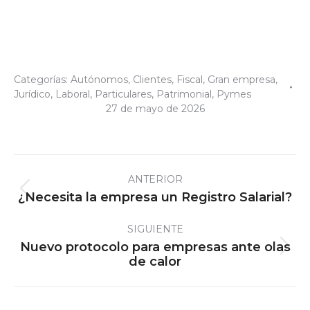
Categorías:
Autónomos
,
Clientes
,
Fiscal
,
Gran empresa
,
Jurídico
,
Laboral
,
Particulares
,
Patrimonial
,
Pymes
27 de mayo de 2026
Navegación
ANTERIOR
entre
Publicación
¿Necesita la empresa un Registro Salarial?
publicaciones
anterior:
SIGUIENTE
Nuevo protocolo para empresas ante olas
Publicación
de calor
siguiente: