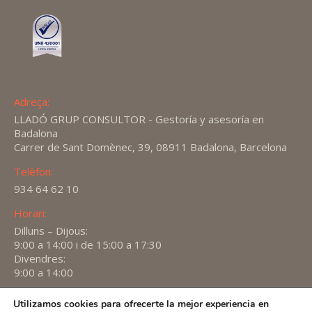
Adreça:
LLADÓ GRUP CONSULTOR - Gestoría y asesoría en
Badalona
Carrer de Sant Domènec, 39, 08911 Badalona, Barcelona
Telèfon:
934 64 62 10
Horari:
Dilluns – Dijous:
9:00 a 14:00 i de 15:00 a 17:30
Divendres:
9:00 a 14:00
Encuéntranos en:
Utilizamos cookies para ofrecerte la mejor experiencia en
X
YouTube
Linkedin