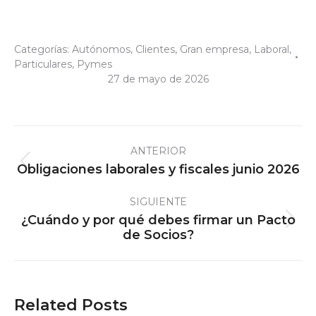
Categorías:
Autónomos
,
Clientes
,
Gran empresa
,
Laboral
,
Particulares
,
Pymes
27 de mayo de 2026
Navegación
ANTERIOR
entre
Publicación
Obligaciones laborales y fiscales junio 2026
publicaciones
anterior:
SIGUIENTE
¿Cuándo y por qué debes firmar un Pacto
Publicación
de Socios?
siguiente:
Related Posts