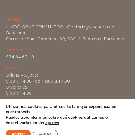
Adreça:
LLADÓ GRUP CONSULTOR - Gestoría y asesoría en
Badalona
Carrer de Sant Domènec, 39, 08911 Badalona, Barcelona
Telèfon:
934 64 62 10
Horari:
Dilluns – Dijous:
9:00 a 14:00 i de 15:00 a 17:30
Divendres:
9:00 a 14:00
Encuéntranos en:
Utilizamos cookies para ofrecerte la mejor experiencia en
X
YouTube
Linkedin
nuestra web.
page
page
page
Puedes aprender más sobre qué cookies utilizamos o
2026 -
Avís Legal
-
Política de privacitat
-
Política de
desactivarlas en los
ajustes
.
opens
opens
opens
Cookies
in
in
in
Aceptar
Ajustes