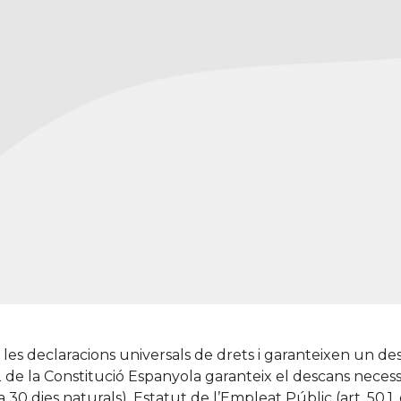
les declaracions universals de drets i garanteixen un desc
2 de la Constitució Espanyola garanteix el descans necessa
 30 dies naturals), Estatut de l’Empleat Públic (art. 50.1,