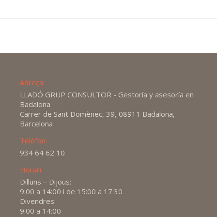
Adreça:
LLADÓ GRUP CONSULTOR - Gestoría y asesoría en
Badalona
Carrer de Sant Domènec, 39, 08911 Badalona,
Barcelona
Telèfon:
934 64 62 10
Horari:
Dilluns – Dijous:
9:00 a 14:00 i de 15:00 a 17:30
Divendres:
9:00 a 14:00