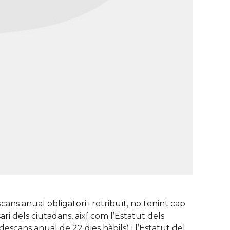
ans anual obligatori i retribuït, no tenint cap
ri dels ciutadans, així com l’Estatut dels
 descans anual de 22 dies hàbils) i l’Estatut del