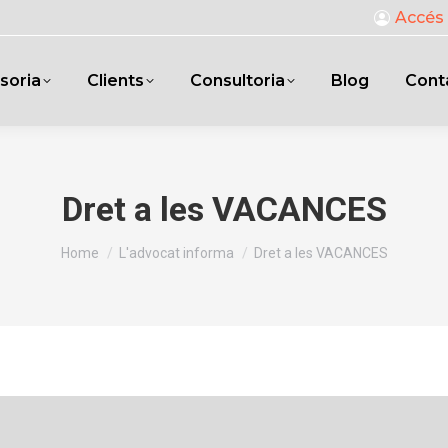
Accés 
soria
Clients
Consultoria
Blog
Cont
Dret a les VACANCES
You are here:
Home
L'advocat informa
Dret a les VACANCES