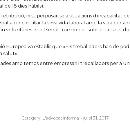
 de 18 dies hàbils).
ibució, ni superposar-se a situacions d’incapacitat del b
allador conciliar la seva vida laboral amb la vida persona
 són voluntàries en el sentit que no pot substituir-se el 
nió Europea va establir que «Els treballadors han de po
a salut».
ixades amb temps entre empresari i treballadors per a una
Category:
L'advocat informa
juliol 31, 2017