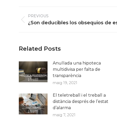
Post
PREVIOUS
navigation
Previous
¿Son deducibles los obsequios de e
post:
Related Posts
Anul·lada una hipoteca
multidivisa per falta de
transparència
maig 19, 2021
El teletreball i el treball a
distància després de l’estat
d’alarma
maig 7, 2021